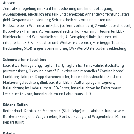
Aussen:
Zentralverriegelung mit Funkfernbedienung und Innenbetätigung;
Außenspiegel, elektrisch einstell- und beheizbar; Anhängevorrichtung, starr
(inkl. Gespannstabilisierung); Seitenscheiben vorn und hinten und
Heckscheibe in Wärmeschutzglas (sofern vorhanden); 2 Funkklappschlüssel;
Doppelton - Fanfare; Außenspiegel rechts, konvex, mit integrierter LED-
Blinkleuchte und Weitwinkelbereich; Außenspiegel links, konvex, mit
integrierter LED-Blinkleuchte und Weitwinkelbereich; Einstieggriffe an den
Hecksäulen; Stoßfänger vorne in Grau; CW-Wert-Unterbodenverkleidung
Scheinwerfer + Leuchten:
Leuchtweitenregelung; Tagfahrlicht; Tagfahrlicht mit Fahrlichtschaltung
(automatisch), "Leaving home"-Funktion und manueller "Coming home"-
Funktion; Halogen-Doppelscheinwerfer; Nebelschlussleuchte; Seitliche
Markierungsleuchten; Blinkleuchten LED in Außenspiegel integriert;
Beleuchtung im Laderaum: 4 LED-Spots; Innenleuchten im Fahrerhaus:
Leseleuchte vorn; Innenleuchten im Fahrerhaus: LED
Räder + Reifen:
Reifendruck-Kontrolle; Reserverad (Stahlfelge) mit Fahrbereifung sowie
Bordwerkzeug und Wagenheber; Bordwerkzeug und Wagenheber; Reifen-
Reparaturkit
Pakete: