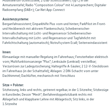
Mobiltelefon-Schnittstelle; 2 USB-Schnittstellen (Typ C) in der
Armaturentafel; Radio "Composition Colour" mit 4 Lautsprechern; Digitaler
Radioempfang (DAB+); Car-Net App-Connect
Assistenzsysteme:
Berganfahrassistent; Einparkhilfe Plus vorn und hinten; ParkPilot im Front-
und Heckbereich mit aktivem Flankenschutz; Scheibenwischer-
Intervallschaltung mit Licht- und Regensensor Scheibenwischer-
Intervallschaltung mit Licht- und Regensensor und Tagfahrlicht mit
Fahrlichtschaltung (automatisch); Notrufsystem Ecall; Seitenwindassistent
Innen:
Klimaanlage mit manueller Regelung im Fahrerhaus; Fensterheber elektrisch
vorn; Multifunktionsanzeige "Plus"; Lenksäule (Lenkrad) verstellbar;
Verzurrösen zur Ladegutsicherung; Haltegriffe A-Säulen; 2 12-V-Steckdosen
im Fahrerhaus (in der Schalttafel); Ablagen: 2 DIN-Schacht vorn unter
Dachhimmel; Dachlüfter, mechanisch mit Verschluss
Sitze + Polster:
Sitzheizung, links und rechts, getrennt regelbar, in der 1.Sitzreihe; Sitzbezüge
in Kunstleder, Dessin "Mesh"; Beifahrerdoppelsitzbank rechts mit
Ablagefach und klappbarer Lehne mit Ablagetisch; Sitz links, in der
1.Sitzreihe