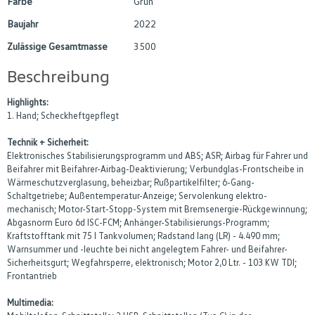
Farbe
Grün
Baujahr
2022
Zulässige Gesamtmasse
3500
Beschreibung
Highlights:
1. Hand; Scheckheftgepflegt
Technik + Sicherheit:
Elektronisches Stabilisierungsprogramm und ABS; ASR; Airbag für Fahrer und
Beifahrer mit Beifahrer-Airbag-Deaktivierung; Verbundglas-Frontscheibe in
Wärmeschutzverglasung, beheizbar; Rußpartikelfilter; 6-Gang-
Schaltgetriebe; Außentemperatur-Anzeige; Servolenkung elektro-
mechanisch; Motor-Start-Stopp-System mit Bremsenergie-Rückgewinnung;
Abgasnorm Euro 6d ISC-FCM; Anhänger-Stabilisierungs-Programm;
Kraftstofftank mit 75 l Tankvolumen; Radstand lang (LR) - 4.490 mm;
Warnsummer und -leuchte bei nicht angelegtem Fahrer- und Beifahrer-
Sicherheitsgurt; Wegfahrsperre, elektronisch; Motor 2,0 Ltr. - 103 KW TDI;
Frontantrieb
Multimedia: