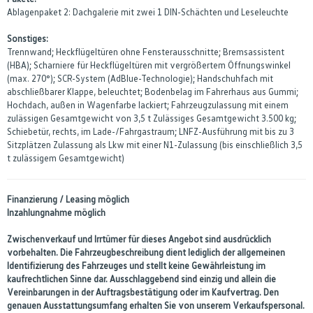
Ablagenpaket 2: Dachgalerie mit zwei 1 DIN-Schächten und Leseleuchte
Sonstiges:
Trennwand; Heckflügeltüren ohne Fensterausschnitte; Bremsassistent
(HBA); Scharniere für Heckflügeltüren mit vergrößertem Öffnungswinkel
(max. 270°); SCR-System (AdBlue-Technologie); Handschuhfach mit
abschließbarer Klappe, beleuchtet; Bodenbelag im Fahrerhaus aus Gummi;
Hochdach, außen in Wagenfarbe lackiert; Fahrzeugzulassung mit einem
zulässigen Gesamtgewicht von 3,5 t Zulässiges Gesamtgewicht 3.500 kg;
Schiebetür, rechts, im Lade-/Fahrgastraum; LNFZ-Ausführung mit bis zu 3
Sitzplätzen Zulassung als Lkw mit einer N1-Zulassung (bis einschließlich 3,5
t zulässigem Gesamtgewicht)
Finanzierung / Leasing möglich
Inzahlungnahme möglich
Zwischenverkauf und Irrtümer für dieses Angebot sind ausdrücklich
vorbehalten. Die Fahrzeugbeschreibung dient lediglich der allgemeinen
Identifizierung des Fahrzeuges und stellt keine Gewährleistung im
kaufrechtlichen Sinne dar. Ausschlaggebend sind einzig und allein die
Vereinbarungen in der Auftragsbestätigung oder im Kaufvertrag. Den
genauen Ausstattungsumfang erhalten Sie von unserem Verkaufspersonal.