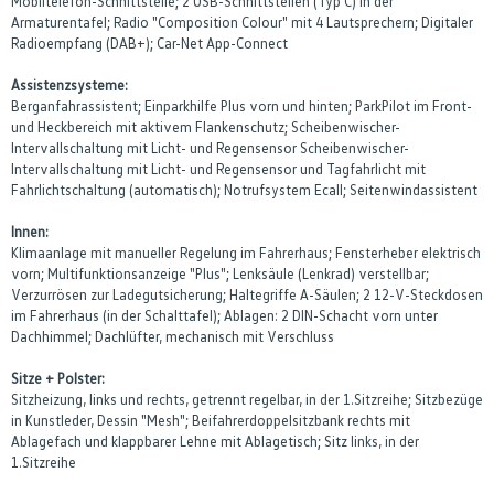
Mobiltelefon-Schnittstelle; 2 USB-Schnittstellen (Typ C) in der
Armaturentafel; Radio "Composition Colour" mit 4 Lautsprechern; Digitaler
Radioempfang (DAB+); Car-Net App-Connect
Assistenzsysteme:
Berganfahrassistent; Einparkhilfe Plus vorn und hinten; ParkPilot im Front-
und Heckbereich mit aktivem Flankenschutz; Scheibenwischer-
Intervallschaltung mit Licht- und Regensensor Scheibenwischer-
Intervallschaltung mit Licht- und Regensensor und Tagfahrlicht mit
Fahrlichtschaltung (automatisch); Notrufsystem Ecall; Seitenwindassistent
Innen:
Klimaanlage mit manueller Regelung im Fahrerhaus; Fensterheber elektrisch
vorn; Multifunktionsanzeige "Plus"; Lenksäule (Lenkrad) verstellbar;
Verzurrösen zur Ladegutsicherung; Haltegriffe A-Säulen; 2 12-V-Steckdosen
im Fahrerhaus (in der Schalttafel); Ablagen: 2 DIN-Schacht vorn unter
Dachhimmel; Dachlüfter, mechanisch mit Verschluss
Sitze + Polster:
Sitzheizung, links und rechts, getrennt regelbar, in der 1.Sitzreihe; Sitzbezüge
in Kunstleder, Dessin "Mesh"; Beifahrerdoppelsitzbank rechts mit
Ablagefach und klappbarer Lehne mit Ablagetisch; Sitz links, in der
1.Sitzreihe