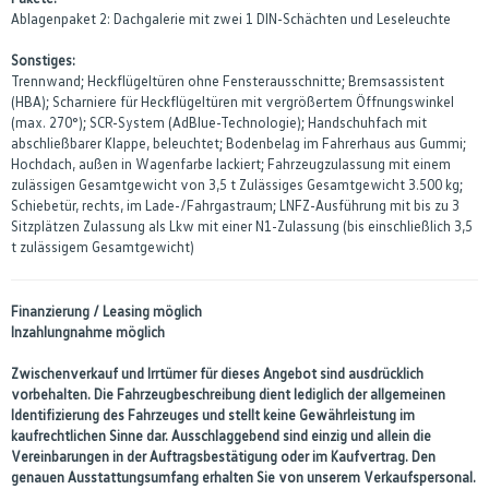
Ablagenpaket 2: Dachgalerie mit zwei 1 DIN-Schächten und Leseleuchte
Sonstiges:
Trennwand; Heckflügeltüren ohne Fensterausschnitte; Bremsassistent
(HBA); Scharniere für Heckflügeltüren mit vergrößertem Öffnungswinkel
(max. 270°); SCR-System (AdBlue-Technologie); Handschuhfach mit
abschließbarer Klappe, beleuchtet; Bodenbelag im Fahrerhaus aus Gummi;
Hochdach, außen in Wagenfarbe lackiert; Fahrzeugzulassung mit einem
zulässigen Gesamtgewicht von 3,5 t Zulässiges Gesamtgewicht 3.500 kg;
Schiebetür, rechts, im Lade-/Fahrgastraum; LNFZ-Ausführung mit bis zu 3
Sitzplätzen Zulassung als Lkw mit einer N1-Zulassung (bis einschließlich 3,5
t zulässigem Gesamtgewicht)
Finanzierung / Leasing möglich
Inzahlungnahme möglich
Zwischenverkauf und Irrtümer für dieses Angebot sind ausdrücklich
vorbehalten. Die Fahrzeugbeschreibung dient lediglich der allgemeinen
Identifizierung des Fahrzeuges und stellt keine Gewährleistung im
kaufrechtlichen Sinne dar. Ausschlaggebend sind einzig und allein die
Vereinbarungen in der Auftragsbestätigung oder im Kaufvertrag. Den
genauen Ausstattungsumfang erhalten Sie von unserem Verkaufspersonal.