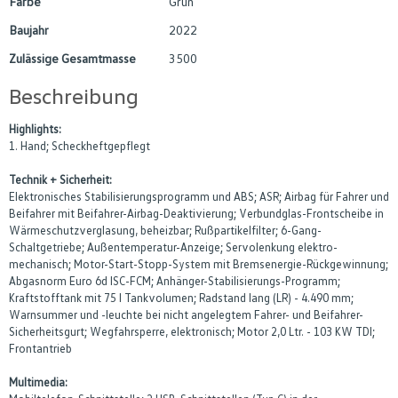
Farbe
Grün
Baujahr
2022
Zulässige Gesamtmasse
3500
Beschreibung
Highlights:
1. Hand; Scheckheftgepflegt
Technik + Sicherheit:
Elektronisches Stabilisierungsprogramm und ABS; ASR; Airbag für Fahrer und
Beifahrer mit Beifahrer-Airbag-Deaktivierung; Verbundglas-Frontscheibe in
Wärmeschutzverglasung, beheizbar; Rußpartikelfilter; 6-Gang-
Schaltgetriebe; Außentemperatur-Anzeige; Servolenkung elektro-
mechanisch; Motor-Start-Stopp-System mit Bremsenergie-Rückgewinnung;
Abgasnorm Euro 6d ISC-FCM; Anhänger-Stabilisierungs-Programm;
Kraftstofftank mit 75 l Tankvolumen; Radstand lang (LR) - 4.490 mm;
Warnsummer und -leuchte bei nicht angelegtem Fahrer- und Beifahrer-
Sicherheitsgurt; Wegfahrsperre, elektronisch; Motor 2,0 Ltr. - 103 KW TDI;
Frontantrieb
Multimedia: