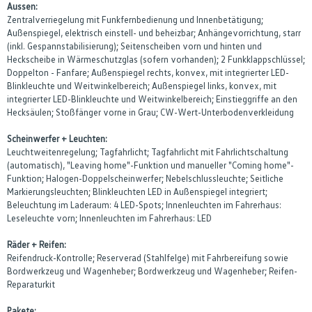
Aussen:
Zentralverriegelung mit Funkfernbedienung und Innenbetätigung;
Außenspiegel, elektrisch einstell- und beheizbar; Anhängevorrichtung, starr
(inkl. Gespannstabilisierung); Seitenscheiben vorn und hinten und
Heckscheibe in Wärmeschutzglas (sofern vorhanden); 2 Funkklappschlüssel;
Doppelton - Fanfare; Außenspiegel rechts, konvex, mit integrierter LED-
Blinkleuchte und Weitwinkelbereich; Außenspiegel links, konvex, mit
integrierter LED-Blinkleuchte und Weitwinkelbereich; Einstieggriffe an den
Hecksäulen; Stoßfänger vorne in Grau; CW-Wert-Unterbodenverkleidung
Scheinwerfer + Leuchten:
Leuchtweitenregelung; Tagfahrlicht; Tagfahrlicht mit Fahrlichtschaltung
(automatisch), "Leaving home"-Funktion und manueller "Coming home"-
Funktion; Halogen-Doppelscheinwerfer; Nebelschlussleuchte; Seitliche
Markierungsleuchten; Blinkleuchten LED in Außenspiegel integriert;
Beleuchtung im Laderaum: 4 LED-Spots; Innenleuchten im Fahrerhaus:
Leseleuchte vorn; Innenleuchten im Fahrerhaus: LED
Räder + Reifen:
Reifendruck-Kontrolle; Reserverad (Stahlfelge) mit Fahrbereifung sowie
Bordwerkzeug und Wagenheber; Bordwerkzeug und Wagenheber; Reifen-
Reparaturkit
Pakete: