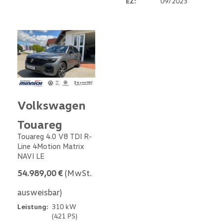
EZ:
09/2023
Volkswagen
Touareg
Touareg 4.0 V8 TDI R-
Line 4Motion Matrix
NAVI LE
54.989,00 €
(MwSt.
ausweisbar)
Leistung:
310 kW
(421 PS)