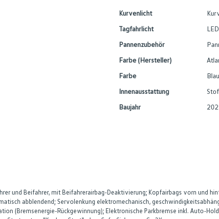
Kurvenlicht
Kurv
Tagfahrlicht
LED
Pannenzubehör
Pan
Farbe (Hersteller)
Atla
Farbe
Blau
Innenausstattung
Stof
Baujahr
202
rer und Beifahrer, mit Beifahrerairbag-Deaktivierung; Kopfairbags vorn und hi
tomatisch abblendend; Servolenkung elektromechanisch, geschwindigkeitsabhäng
ration (Bremsenergie-Rückgewinnung); Elektronische Parkbremse inkl. Auto-H