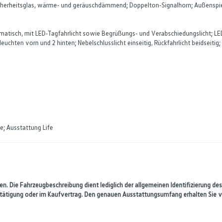
icherheitsglas, wärme- und geräuschdämmend; Doppelton-Signalhorn; Außenspie
omatisch, mit LED-Tagfahrlicht sowie Begrüßungs- und Verabschiedungslicht; L
euchten vorn und 2 hinten; Nebelschlusslicht einseitig, Rückfahrlicht beidseit
e; Ausstattung Life
n. Die Fahrzeugbeschreibung dient lediglich der allgemeinen Identifizierung des
estätigung oder im Kaufvertrag. Den genauen Ausstattungsumfang erhalten Sie