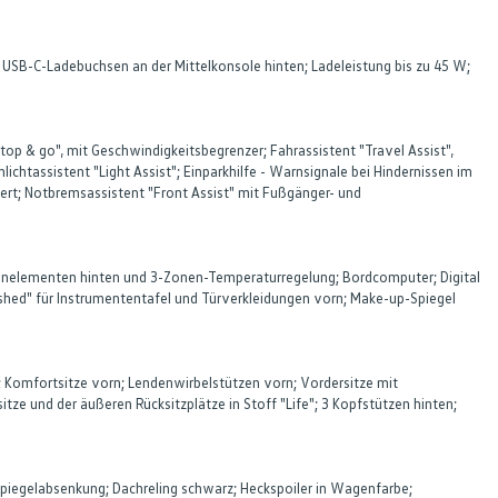
2 USB-C-Ladebuchsen an der Mittelkonsole hinten; Ladeleistung bis zu 45 W;
top & go", mit Geschwindigkeitsbegrenzer; Fahrassistent "Travel Assist",
ichtassistent "Light Assist"; Einparkhilfe - Warnsignale bei Hindernissen im
iert; Notbremsassistent "Front Assist" mit Fußgänger- und
Bedienelementen hinten und 3-Zonen-Temperaturregelung; Bordcomputer; Digital
shed" für Instrumententafel und Türverkleidungen vorn; Make-up-Spiegel
; Komfortsitze vorn; Lendenwirbelstützen vorn; Vordersitze mit
tze und der äußeren Rücksitzplätze in Stoff "Life"; 3 Kopfstützen hinten;
rspiegelabsenkung; Dachreling schwarz; Heckspoiler in Wagenfarbe;