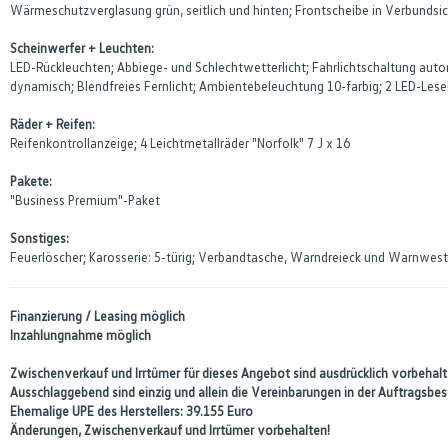
Wärmeschutzverglasung grün, seitlich und hinten; Frontscheibe in Verbunds
Scheinwerfer + Leuchten:
LED-Rückleuchten; Abbiege- und Schlechtwetterlicht; Fahrlichtschaltung aut
dynamisch; Blendfreies Fernlicht; Ambientebeleuchtung 10-farbig; 2 LED-Lesel
Räder + Reifen:
Reifenkontrollanzeige; 4 Leichtmetallräder "Norfolk" 7 J x 16
Pakete:
"Business Premium"-Paket
Sonstiges:
Feuerlöscher; Karosserie: 5-türig; Verbandtasche, Warndreieck und Warnwest
Finanzierung / Leasing möglich
Inzahlungnahme möglich
Zwischenverkauf und Irrtümer für dieses Angebot sind ausdrücklich vorbehalte
Ausschlaggebend sind einzig und allein die Vereinbarungen in der Auftragsb
Ehemalige UPE des Herstellers: 39.155 Euro
Änderungen, Zwischenverkauf und Irrtümer vorbehalten!