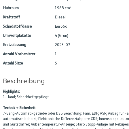
Hubraum
1968 cm³
Kraftstoff
Diesel
Schadstoffklasse
Euro6d
Umweltplakette
4 (Grün)
Erstzulassung
2023-07
Anzahl Vorbesitzer
1
Anzahl Sitze
5
Beschreibung
Highlights:
1. Hand; Scheckheftgepflegt
Technik + Sicherheit:
7-Gang-Automatikgetriebe oder DSG Beachtung: Fam. EDF; ASR; Airbag für Fah
automatisch beheizt; Elektronische Differenzialsperre XDS; Innenspiegel au
und Gurtstraffer; Außentemperatur-Anzeige; Start/Stopp-Anlage mit Rekupe