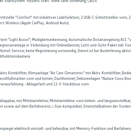
ses Startsystem "Keyless Start" ohne Safe-Sicherung; Car2X
ittstelle "Comfort" mit induktiver Ladefunktion; 2 USB-C-Schnittstellen vorn, 
t Wireless (Apple CarPlay, Android Auto)
istent "Light Assist"; Müdigkeitserkennung; Automatische Distanzregelung ACC "s
renzeranlage in Verbindung mit Onlinedienste; Licht-und-Sicht-Paket inkl. Fernl
truf-Service; keine Registrierung notwendig, Dienst ist bei Auslieferung aktiv
tifunktionskamera
: Aktiv Kombifilter; Klimaanlage "Air Care Climatronic" mit Aktiv-Kombifilter, 
 Textilfußmatten vorn und hinten; Dachhimmel; Dekoreinlagen "Nature Cross Bru
herausführung - Ablagefach und 12-V-Steckdose vorn
mklappbar, mit Mittelarmlehne; Mittelarmlehne vorn höhen- und längseinstellbar
n sowie auf dem Beifahrersitz, i-Size-kompatibel; Sitzmittelbahnen der Vordersi
enspiegel elektrisch einstell- und beheizbar, mit Memory-Funktion und Beifahre