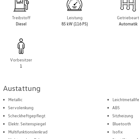
Treibstoff
Leistung
Getriebear
Diesel
85 kW (116 PS)
Automatik
Vorbesitzer
1
Austattung
Metallic
Leichtmetallf
Servolenkung
ABS
Scheckheftgepflegt
Sitzheizung
Elektr. Seitenspiegel
Bluetooth
Multifunktionslenkrad
Isofix