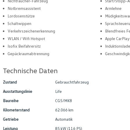
Nichtraucher-Fahrzeug
Start/Stopp-A
Notbremsassistent
Armlehne
Lordosenstütze
Müdigkeitswa
Schaltwippen
Sprachsteuer
Verkehrszeichenerkennung
Blendfreies Fe
WLAN / Wifi Hotspot
Apple CarPlay
Isofix Beifahrersitz
Induktionslad
Gepäckraumabtrennung
Geschwindigk
Technische Daten
Zustand
Gebrauchtfahrzeug
Ausstattungslinie
Life
Baureihe
CG5/MK8
Kilometerstand
62.066 km
Getriebe
Automatik
Leistung
85 kW (116 PS)