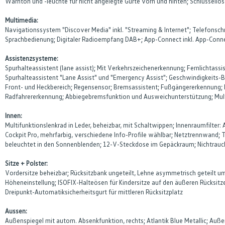
Warnton und -leuchte für nicht angelegte Gurte vorn und hinten; Schlüssello
Multimedia:
Navigationssystem "Discover Media" inkl. "Streaming & Internet"; Telefonschn
Sprachbedienung; Digitaler Radioempfang DAB+; App-Connect inkl. App-Connec
Assistenzsysteme:
Spurhalteassistent (lane assist); Mit Verkehrszeichenerkennung; Fernlichtass
Spurhalteassistent "Lane Assist" und "Emergency Assist"; Geschwindigkeits-Beg
Front- und Heckbereich; Regensensor; Bremsassistent; Fußgängererkennung; No
Radfahrererkennung; Abbiegebremsfunktion und Ausweichunterstützung; Mul
Innen:
Multifunktionslenkrad in Leder, beheizbar, mit Schaltwippen; Innenraumfilter
Cockpit Pro, mehrfarbig, verschiedene Info-Profile wählbar; Netztrennwand;
beleuchtet in den Sonnenblenden; 12-V-Steckdose im Gepäckraum; Nichtrauc
Sitze + Polster:
Vordersitze beheizbar; Rücksitzbank ungeteilt, Lehne asymmetrisch geteilt u
Höheneinstellung; ISOFIX-Halteösen für Kindersitze auf den äußeren Rücksitze
Dreipunkt-Automatiksicherheitsgurt für mittleren Rücksitzplatz
Aussen:
Außenspiegel mit autom. Absenkfunktion, rechts; Atlantik Blue Metallic; Auß