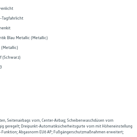
enlicht
-Tagfahrlicht
nenkit
ntik Blau Metallic (Metallic)
 (Metallic)
f (Schwarz)
3
nten, Seitenairbags vorn, Center-Airbag; Scheibenwaschdüsen vorn
ig geregelt; Dreipunkt-Automatiksicherheitsgurte vorn mit Höheneinstellung
old-Funktion; Abgasnorm EU6 AP; Fußgängerschutzmaßnahmen erweitert;