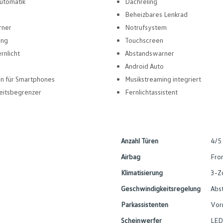
utomatik
Dachreling
Beheizbares Lenkrad
rner
Notrufsystem
ung
Touchscreen
rnlicht
Abstandswarner
Android Auto
en für Smartphones
Musikstreaming integriert
eitsbegrenzer
Fernlichtassistent
Anzahl Türen
4/5
Airbag
Fron
Klimatisierung
3-Z
Geschwindigkeitsregelung
Abs
Parkassistenten
Vor
Scheinwerfer
LED