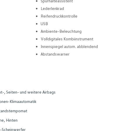
Spurhalteassistent
Lederlenkrad
Reifendruckkontrolle
USB
Ambiente-Beleuchtung
Volldigitales Kombiinstrument
Innenspiegel autom. abblendend
Abstandswarner
t-, Seiten- und weitere Airbags
onen-Klimaautomatik
tandstempomat
ne, Hinten
-Scheinwerfer