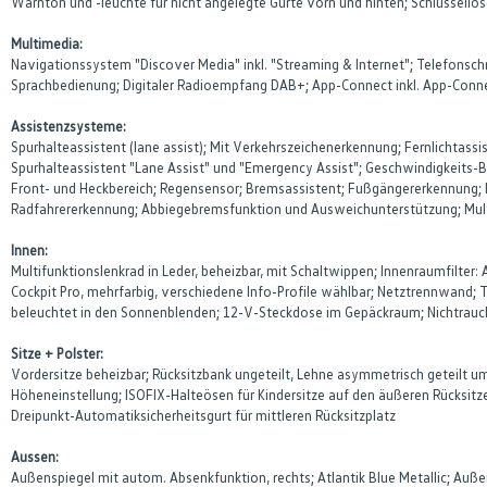
Warnton und -leuchte für nicht angelegte Gurte vorn und hinten; Schlüssello
Multimedia:
Navigationssystem "Discover Media" inkl. "Streaming & Internet"; Telefonschn
Sprachbedienung; Digitaler Radioempfang DAB+; App-Connect inkl. App-Connec
Assistenzsysteme:
Spurhalteassistent (lane assist); Mit Verkehrszeichenerkennung; Fernlichtass
Spurhalteassistent "Lane Assist" und "Emergency Assist"; Geschwindigkeits-Beg
Front- und Heckbereich; Regensensor; Bremsassistent; Fußgängererkennung; No
Radfahrererkennung; Abbiegebremsfunktion und Ausweichunterstützung; Mul
Innen:
Multifunktionslenkrad in Leder, beheizbar, mit Schaltwippen; Innenraumfilter
Cockpit Pro, mehrfarbig, verschiedene Info-Profile wählbar; Netztrennwand;
beleuchtet in den Sonnenblenden; 12-V-Steckdose im Gepäckraum; Nichtrauc
Sitze + Polster:
Vordersitze beheizbar; Rücksitzbank ungeteilt, Lehne asymmetrisch geteilt u
Höheneinstellung; ISOFIX-Halteösen für Kindersitze auf den äußeren Rücksitze
Dreipunkt-Automatiksicherheitsgurt für mittleren Rücksitzplatz
Aussen:
Außenspiegel mit autom. Absenkfunktion, rechts; Atlantik Blue Metallic; Auß