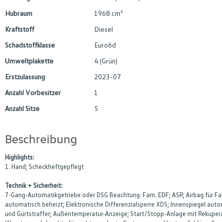
Hubraum
1968 cm³
Kraftstoff
Diesel
Schadstoffklasse
Euro6d
Umweltplakette
4 (Grün)
Erstzulassung
2023-07
Anzahl Vorbesitzer
1
Anzahl Sitze
5
Beschreibung
Highlights:
1. Hand; Scheckheftgepflegt
Technik + Sicherheit:
7-Gang-Automatikgetriebe oder DSG Beachtung: Fam. EDF; ASR; Airbag für Fah
automatisch beheizt; Elektronische Differenzialsperre XDS; Innenspiegel au
und Gurtstraffer; Außentemperatur-Anzeige; Start/Stopp-Anlage mit Rekupe