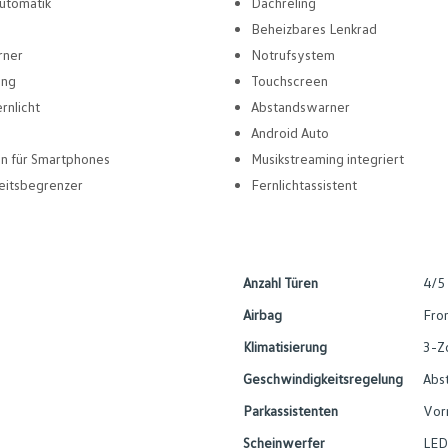
utomatik
Dachreling
Beheizbares Lenkrad
rner
Notrufsystem
ung
Touchscreen
rnlicht
Abstandswarner
Android Auto
en für Smartphones
Musikstreaming integriert
eitsbegrenzer
Fernlichtassistent
Anzahl Türen
4/5
Airbag
Fron
Klimatisierung
3-Z
Geschwindigkeitsregelung
Abs
Parkassistenten
Vor
Scheinwerfer
LED