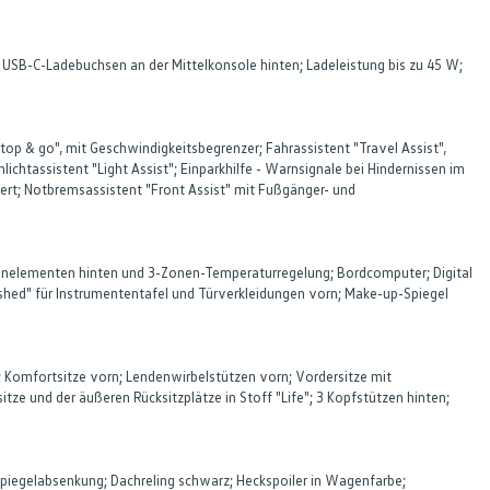
2 USB-C-Ladebuchsen an der Mittelkonsole hinten; Ladeleistung bis zu 45 W;
top & go", mit Geschwindigkeitsbegrenzer; Fahrassistent "Travel Assist",
ichtassistent "Light Assist"; Einparkhilfe - Warnsignale bei Hindernissen im
iert; Notbremsassistent "Front Assist" mit Fußgänger- und
Bedienelementen hinten und 3-Zonen-Temperaturregelung; Bordcomputer; Digital
shed" für Instrumententafel und Türverkleidungen vorn; Make-up-Spiegel
; Komfortsitze vorn; Lendenwirbelstützen vorn; Vordersitze mit
tze und der äußeren Rücksitzplätze in Stoff "Life"; 3 Kopfstützen hinten;
rspiegelabsenkung; Dachreling schwarz; Heckspoiler in Wagenfarbe;