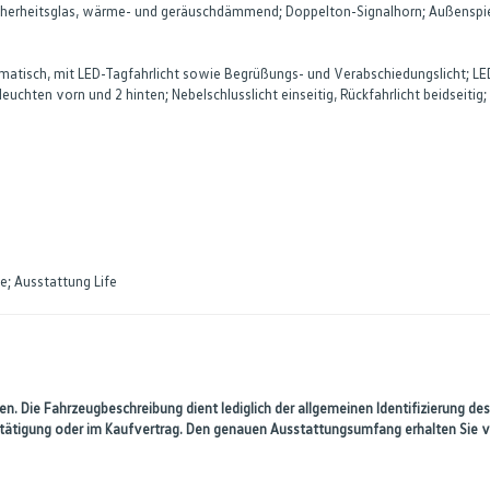
icherheitsglas, wärme- und geräuschdämmend; Doppelton-Signalhorn; Außenspie
omatisch, mit LED-Tagfahrlicht sowie Begrüßungs- und Verabschiedungslicht; L
euchten vorn und 2 hinten; Nebelschlusslicht einseitig, Rückfahrlicht beidseit
e; Ausstattung Life
n. Die Fahrzeugbeschreibung dient lediglich der allgemeinen Identifizierung des
estätigung oder im Kaufvertrag. Den genauen Ausstattungsumfang erhalten Sie