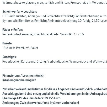
Wärmeschutzverglasung grün, seitlich und hinten; Frontscheibe in Verbunds
Scheinwerfer + Leuchten:
LED-Rückleuchten; Abbiege- und Schlechtwetterlicht; Fahrlichtschaltung aut
dynamisch; Blendfreies Fernlicht; Ambientebeleuchtung 10-farbig; 2 LED-Lesel
Räder + Reifen:
Reifenkontrollanzeige; 4 Leichtmetallräder "Norfolk" 7 J x 16
Pakete:
"Business Premium"-Paket
Sonstiges:
Feuerlöscher; Karosserie: 5-türig; Verbandtasche, Warndreieck und Warnwest
Finanzierung / Leasing möglich
Inzahlungnahme möglich
Zwischenverkauf und Irrtümer für dieses Angebot sind ausdrücklich vorbehalte
Ausschlaggebend sind einzig und allein die Vereinbarungen in der Auftragsb
Ehemalige UPE des Herstellers: 39.155 Euro
Änderungen, Zwischenverkauf und Irrtümer vorbehalten!