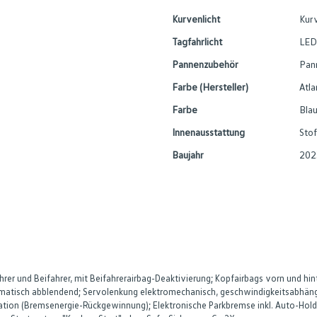
Kurvenlicht
Kurv
Tagfahrlicht
LED
Pannenzubehör
Pan
Farbe (Hersteller)
Atla
Farbe
Blau
Innenausstattung
Stof
Baujahr
202
rer und Beifahrer, mit Beifahrerairbag-Deaktivierung; Kopfairbags vorn und hi
tomatisch abblendend; Servolenkung elektromechanisch, geschwindigkeitsabhäng
ration (Bremsenergie-Rückgewinnung); Elektronische Parkbremse inkl. Auto-H