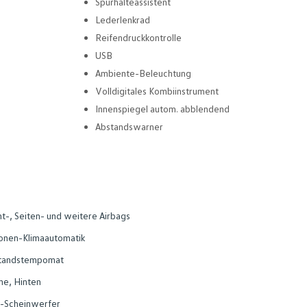
Spurhalteassistent
Lederlenkrad
Reifendruckkontrolle
USB
Ambiente-Beleuchtung
Volldigitales Kombiinstrument
Innenspiegel autom. abblendend
Abstandswarner
t-, Seiten- und weitere Airbags
onen-Klimaautomatik
tandstempomat
ne, Hinten
-Scheinwerfer