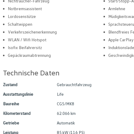
Nichtraucher-Fahrzeug
Start/Stopp-A
Notbremsassistent
Armlehne
Lordosenstütze
Müdigkeitswa
Schaltwippen
Sprachsteuer
Verkehrszeichenerkennung
Blendfreies Fe
WLAN / Wifi Hotspot
Apple CarPlay
Isofix Beifahrersitz
Induktionslad
Gepäckraumabtrennung
Geschwindigk
Technische Daten
Zustand
Gebrauchtfahrzeug
Ausstattungslinie
Life
Baureihe
CG5/MK8
Kilometerstand
62.066 km
Getriebe
Automatik
Leistung
85 kW (116 PS)