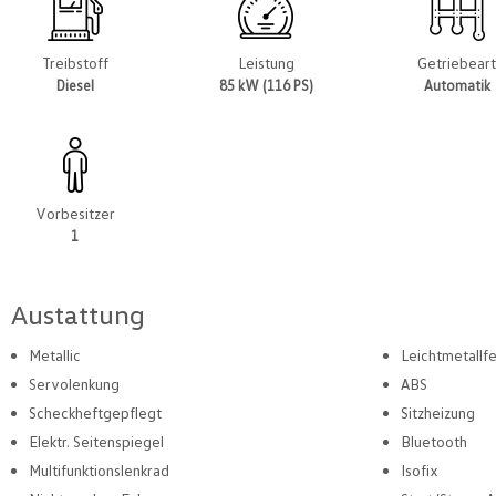
Treibstoff
Leistung
Getriebear
Diesel
85 kW (116 PS)
Automatik
Vorbesitzer
1
Austattung
Metallic
Leichtmetallf
Servolenkung
ABS
Scheckheftgepflegt
Sitzheizung
Elektr. Seitenspiegel
Bluetooth
Multifunktionslenkrad
Isofix