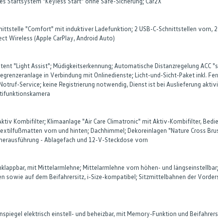
ses Startsystem "Keyless Start" ohne Safe-Sicherung; Car2X
ittstelle "Comfort" mit induktiver Ladefunktion; 2 USB-C-Schnittstellen vorn, 
t Wireless (Apple CarPlay, Android Auto)
istent "Light Assist"; Müdigkeitserkennung; Automatische Distanzregelung ACC "s
renzeranlage in Verbindung mit Onlinedienste; Licht-und-Sicht-Paket inkl. Fernl
truf-Service; keine Registrierung notwendig, Dienst ist bei Auslieferung aktiv
tifunktionskamera
: Aktiv Kombifilter; Klimaanlage "Air Care Climatronic" mit Aktiv-Kombifilter, 
 Textilfußmatten vorn und hinten; Dachhimmel; Dekoreinlagen "Nature Cross Bru
herausführung - Ablagefach und 12-V-Steckdose vorn
mklappbar, mit Mittelarmlehne; Mittelarmlehne vorn höhen- und längseinstellbar
n sowie auf dem Beifahrersitz, i-Size-kompatibel; Sitzmittelbahnen der Vordersi
enspiegel elektrisch einstell- und beheizbar, mit Memory-Funktion und Beifahre