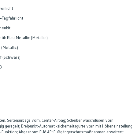
enlicht
-Tagfahrlicht
nenkit
ntik Blau Metallic (Metallic)
 (Metallic)
f (Schwarz)
3
nten, Seitenairbags vorn, Center-Airbag; Scheibenwaschdüsen vorn
ig geregelt; Dreipunkt-Automatiksicherheitsgurte vorn mit Höheneinstellung
old-Funktion; Abgasnorm EU6 AP; Fußgängerschutzmaßnahmen erweitert;