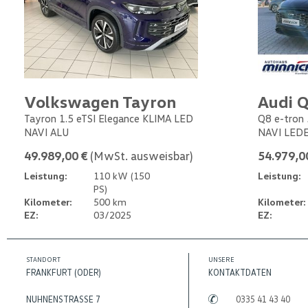
Volkswagen Tayron
Audi Q
Tayron 1.5 eTSI Elegance KLIMA LED
Q8 e-tron 
NAVI ALU
NAVI LED
49.989,00 €
(MwSt. ausweisbar)
54.979,0
Leistung:
110 kW (150
Leistung:
PS)
Kilometer:
500 km
Kilometer:
EZ:
03/2025
EZ:
STANDORT
UNSERE
FRANKFURT (ODER)
KONTAKTDATEN
NUHNENSTRASSE 7
0335 41 43 40