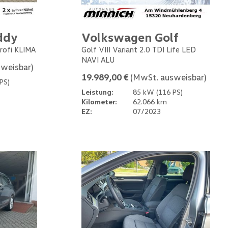
ddy
Volkswagen Golf
rofi KLIMA
Golf VIII Variant 2.0 TDI Life LED
NAVI ALU
weisbar)
19.989,00 €
(MwSt. ausweisbar)
PS)
Leistung:
85 kW (116 PS)
Kilometer:
62.066 km
EZ:
07/2023