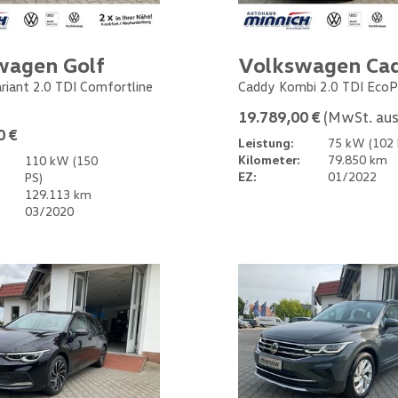
wagen Golf
Volkswagen Ca
ariant 2.0 TDI Comfortline
Caddy Kombi 2.0 TDI EcoP
19.789,00 €
(MwSt. aus
0 €
Leistung:
75 kW (102 
Kilometer:
79.850 km
110 kW (150
EZ:
01/2022
PS)
129.113 km
03/2020