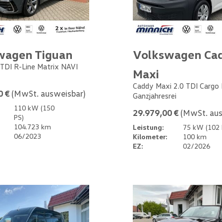
wagen Tiguan
Volkswagen Ca
 TDI R-Line Matrix NAVI
Maxi
Caddy Maxi 2.0 TDI Cargo
0 €
(MwSt. ausweisbar)
Ganzjahresrei
110 kW (150
29.979,00 €
(MwSt. aus
PS)
104.723 km
Leistung:
75 kW (102 
06/2023
Kilometer:
100 km
EZ:
02/2026