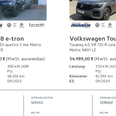
8 e-tron
Volkswagen To
55 quattro S line Matrix
Touareg 4.0 V8 TDI R-Lin
ER
Matrix NAVI LE
0 €
(MwSt. ausweisbar)
54.989,00 €
(MwSt. aus
300 kW (408
Leistung:
310 kW (42
PS)
PS)
48.202 km
Kilometer:
81.091 km
09/2023
EZ:
09/2019
ÖFFNUNGSZEITEN
ÖFFNUNGSZE
SERVICE
VERKAUF
MO-FR:
MO-FR: