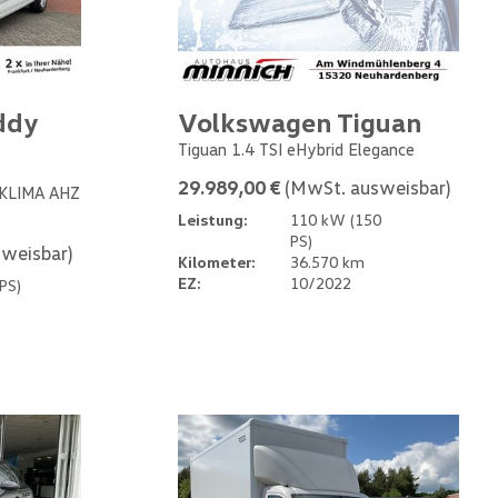
ddy
Volkswagen Tiguan
Tiguan 1.4 TSI eHybrid Elegance
29.989,00 €
(MwSt. ausweisbar)
 KLIMA AHZ
Leistung:
110 kW (150
PS)
weisbar)
Kilometer:
36.570 km
EZ:
10/2022
PS)