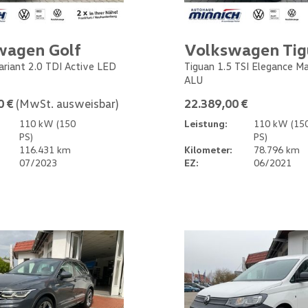
wagen Golf
Volkswagen Ti
Variant 2.0 TDI Active LED
Tiguan 1.5 TSI Elegance M
ALU
0 €
(MwSt. ausweisbar)
22.389,00 €
110 kW (150
Leistung:
110 kW (15
PS)
PS)
116.431 km
Kilometer:
78.796 km
07/2023
EZ:
06/2021