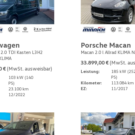
wagen
Porsche Macan
 2.0 TDI Kasten L3H2
Macan 2.0 l Allrad KLIMA 
KLIMA
33.899,00 €
(MwSt. aus
0 €
(MwSt. ausweisbar)
Leistung:
185 kW (25
PS)
103 kW (140
Kilometer:
113.084 km
PS)
EZ:
11/2017
23.100 km
12/2022