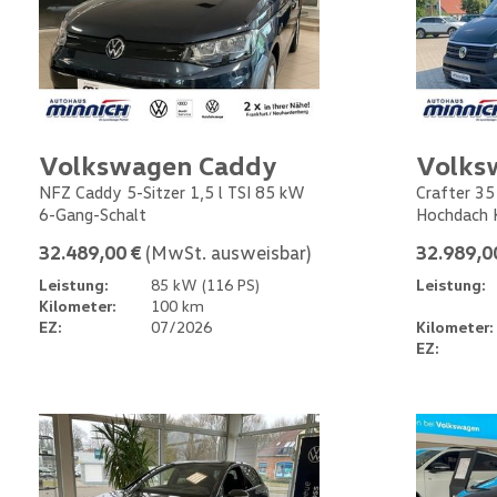
Volkswagen Caddy
Volks
NFZ Caddy 5-Sitzer 1,5 l TSI 85 kW
Crafter 35
6-Gang-Schalt
Hochdach 
32.489,00 €
(MwSt. ausweisbar)
32.989,0
Leistung:
85 kW (116 PS)
Leistung:
Kilometer:
100 km
EZ:
07/2026
Kilometer:
EZ: