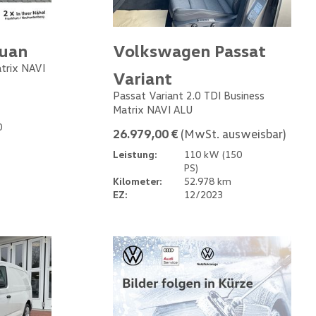
guan
Volkswagen Passat
atrix NAVI
Variant
Passat Variant 2.0 TDI Business
Matrix NAVI ALU
0
26.979,00 €
(MwSt. ausweisbar)
Leistung:
110 kW (150
PS)
Kilometer:
52.978 km
EZ:
12/2023