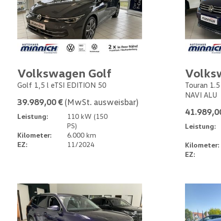
Volkswagen Golf
Volks
Golf 1,5 l eTSI EDITION 50
Touran 1.
NAVI ALU
39.989,00 €
(MwSt. ausweisbar)
41.989,0
Leistung:
110 kW (150
PS)
Leistung:
Kilometer:
6.000 km
EZ:
11/2024
Kilometer:
EZ: