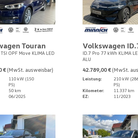
wagen Touran
Volkswagen ID.
5 TSI OPF Move KLIMA LED
ID.7 Pro 77 kWh KLIMA L
ALU
0 €
(MwSt. ausweisbar)
42.789,00 €
(MwSt. aus
110 kW (150
Leistung:
210 kW (28
PS)
PS)
50 km
Kilometer:
11.337 km
06/2025
EZ:
11/2023