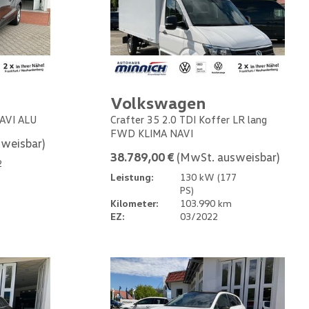
Volkswagen
NAVI ALU
Crafter 35 2.0 TDI Koffer LR lang
FWD KLIMA NAVI
weisbar)
38.789,00 €
(MwSt. ausweisbar)
2
Leistung:
130 kW (177
PS)
Kilometer:
103.990 km
EZ:
03/2022