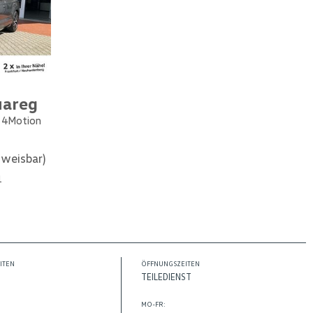
uareg
e 4Motion
weisbar)
1
ITEN
ÖFFNUNGSZEITEN
TEILEDIENST
MO-FR: