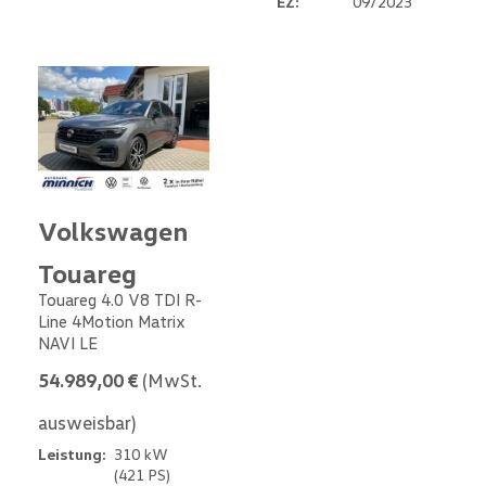
EZ:
09/2023
Volkswagen
Touareg
Touareg 4.0 V8 TDI R-
Line 4Motion Matrix
NAVI LE
54.989,00 €
(MwSt.
ausweisbar)
Leistung:
310 kW
(421 PS)