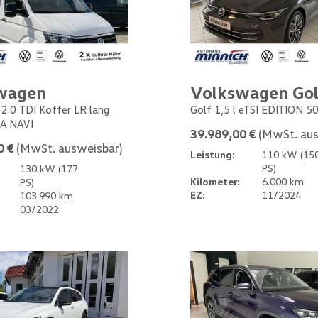
wagen
Volkswagen Gol
 2.0 TDI Koffer LR lang
Golf 1,5 l eTSI EDITION 5
A NAVI
39.989,00 €
(MwSt. aus
0 €
(MwSt. ausweisbar)
Leistung:
110 kW (15
PS)
130 kW (177
Kilometer:
6.000 km
PS)
EZ:
11/2024
103.990 km
03/2022