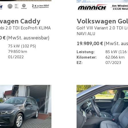
wagen Caddy
Volkswagen Gol
bi 2.0 TDI EcoProfi KLIMA
Golf VIII Variant 2.0 TDI L
NAVI ALU
0 €
(MwSt. ausweisbar)
19.989,00 €
(MwSt. aus
75 kW (102 PS)
79.850 km
Leistung:
85 kW (116 
01/2022
Kilometer:
62.066 km
EZ:
07/2023