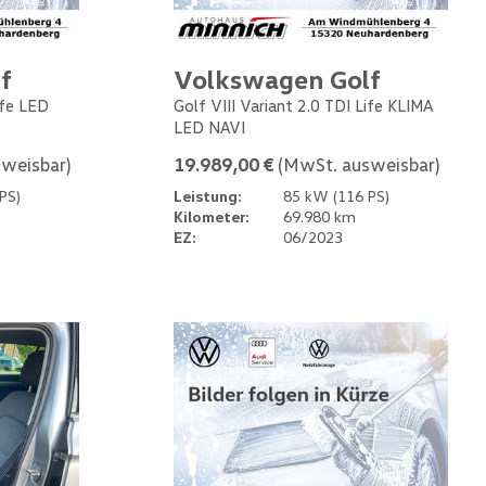
f
Volkswagen Golf
ife LED
Golf VIII Variant 2.0 TDI Life KLIMA
LED NAVI
weisbar)
19.989,00 €
(MwSt. ausweisbar)
PS)
Leistung:
85 kW (116 PS)
Kilometer:
69.980 km
EZ:
06/2023