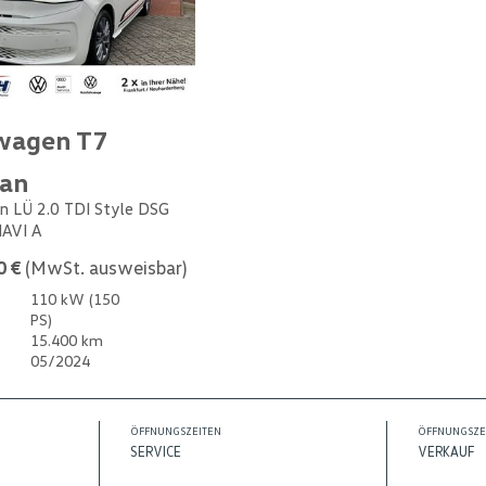
wagen T7
van
n LÜ 2.0 TDI Style DSG
NAVI A
0 €
(MwSt. ausweisbar)
110 kW (150
PS)
15.400 km
05/2024
ÖFFNUNGSZEITEN
ÖFFNUNGSZE
SERVICE
VERKAUF