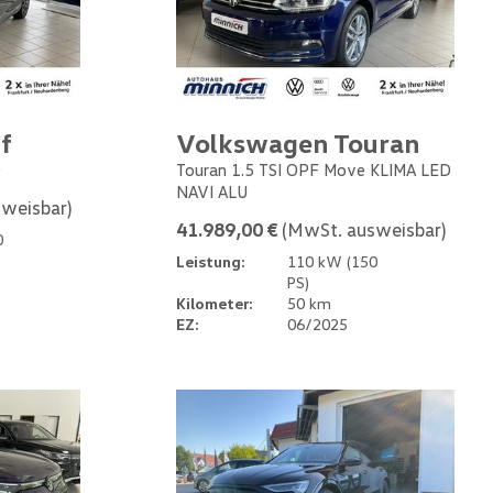
f
Volkswagen Touran
0
Touran 1.5 TSI OPF Move KLIMA LED
NAVI ALU
weisbar)
41.989,00 €
(MwSt. ausweisbar)
0
Leistung:
110 kW (150
PS)
Kilometer:
50 km
EZ:
06/2025