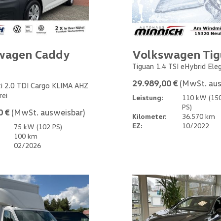
wagen Caddy
Volkswagen Ti
Tiguan 1.4 TSI eHybrid Ele
29.989,00 €
(MwSt. aus
i 2.0 TDI Cargo KLIMA AHZ
rei
Leistung:
110 kW (15
PS)
0 €
(MwSt. ausweisbar)
Kilometer:
36.570 km
EZ:
10/2022
75 kW (102 PS)
100 km
02/2026