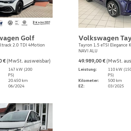
wagen Golf
Volkswagen Ta
Alltrack 2.0 TDI 4Motion
Tayron 1.5 eTSI Elegance
NAVI ALU
0 €
(MwSt. ausweisbar)
49.989,00 €
(MwSt. aus
147 kW (200
Leistung:
110 kW (15
PS)
PS)
20.450 km
Kilometer:
500 km
06/2024
EZ:
03/2025