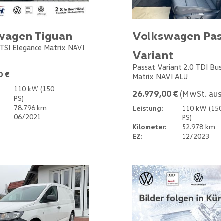
wagen Tiguan
Volkswagen Pas
 TSI Elegance Matrix NAVI
Variant
Passat Variant 2.0 TDI Bu
0 €
Matrix NAVI ALU
110 kW (150
26.979,00 €
(MwSt. aus
PS)
78.796 km
Leistung:
110 kW (15
06/2021
PS)
Kilometer:
52.978 km
EZ:
12/2023