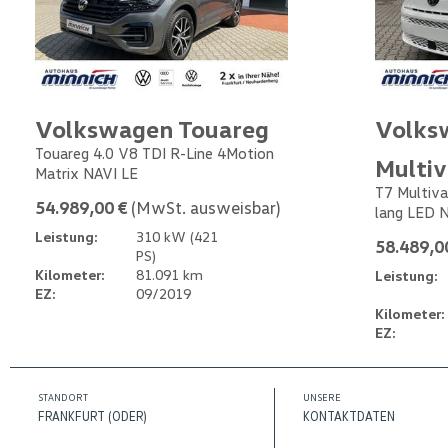
Volkswagen Touareg
Volks
Touareg 4.0 V8 TDI R-Line 4Motion
Multi
Matrix NAVI LE
T7 Multiva
54.989,00 €
(MwSt. ausweisbar)
lang LED 
Leistung:
310 kW (421
58.489,0
PS)
Kilometer:
81.091 km
Leistung:
EZ:
09/2019
Kilometer:
EZ:
STANDORT
UNSERE
FRANKFURT (ODER)
KONTAKTDATEN