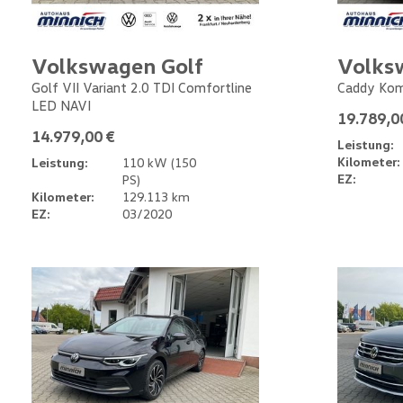
Volkswagen Golf
Volks
Golf VII Variant 2.0 TDI Comfortline
Caddy Kom
LED NAVI
19.789,0
14.979,00 €
Leistung:
Kilometer:
Leistung:
110 kW (150
EZ:
PS)
Kilometer:
129.113 km
EZ:
03/2020