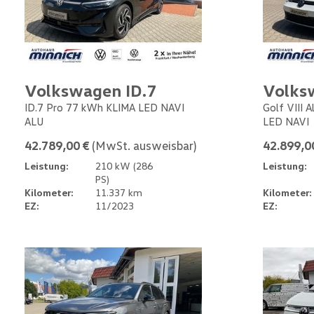
Volkswagen ID.7
Volks
ID.7 Pro 77 kWh KLIMA LED NAVI
Golf VIII 
ALU
LED NAVI
42.789,00 €
(MwSt. ausweisbar)
42.899,0
Leistung:
210 kW (286
Leistung:
PS)
Kilometer:
11.337 km
Kilometer:
EZ:
11/2023
EZ: