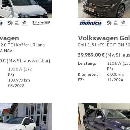
wagen
Volkswagen Gol
 2.0 TDI Koffer LR lang
Golf 1,5 l eTSI EDITION 5
A NAVI
39.989,00 €
(MwSt. aus
0 €
(MwSt. ausweisbar)
Leistung:
110 kW (15
PS)
130 kW (177
Kilometer:
6.000 km
PS)
EZ:
11/2024
103.990 km
03/2022