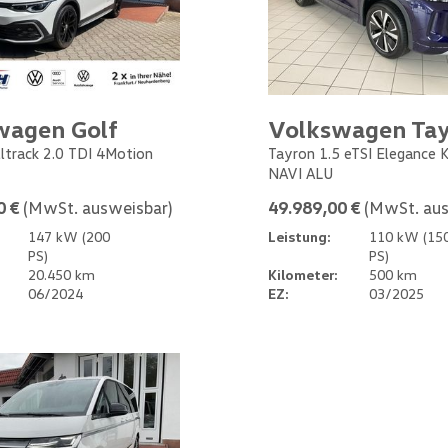
wagen Golf
Volkswagen Ta
Alltrack 2.0 TDI 4Motion
Tayron 1.5 eTSI Elegance
NAVI ALU
0 €
(MwSt. ausweisbar)
49.989,00 €
(MwSt. aus
147 kW (200
Leistung:
110 kW (15
PS)
PS)
20.450 km
Kilometer:
500 km
06/2024
EZ:
03/2025