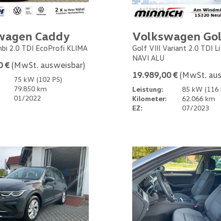
wagen Caddy
Volkswagen Gol
bi 2.0 TDI EcoProfi KLIMA
Golf VIII Variant 2.0 TDI L
NAVI ALU
0 €
(MwSt. ausweisbar)
19.989,00 €
(MwSt. aus
75 kW (102 PS)
79.850 km
Leistung:
85 kW (116 
01/2022
Kilometer:
62.066 km
EZ:
07/2023