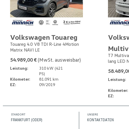
Volkswagen Touareg
Volks
Touareg 4.0 V8 TDI R-Line 4Motion
Multi
Matrix NAVI LE
T7 Multiva
54.989,00 €
(MwSt. ausweisbar)
lang LED 
Leistung:
310 kW (421
58.489,0
PS)
Kilometer:
81.091 km
Leistung:
EZ:
09/2019
Kilometer:
EZ:
STANDORT
UNSERE
FRANKFURT (ODER)
KONTAKTDATEN