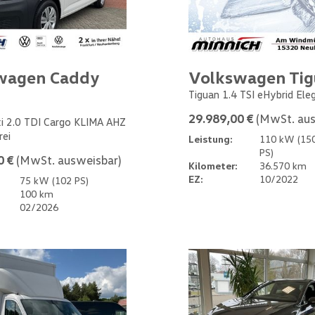
wagen Caddy
Volkswagen Ti
Tiguan 1.4 TSI eHybrid Ele
29.989,00 €
(MwSt. aus
i 2.0 TDI Cargo KLIMA AHZ
rei
Leistung:
110 kW (15
PS)
0 €
(MwSt. ausweisbar)
Kilometer:
36.570 km
EZ:
10/2022
75 kW (102 PS)
100 km
02/2026