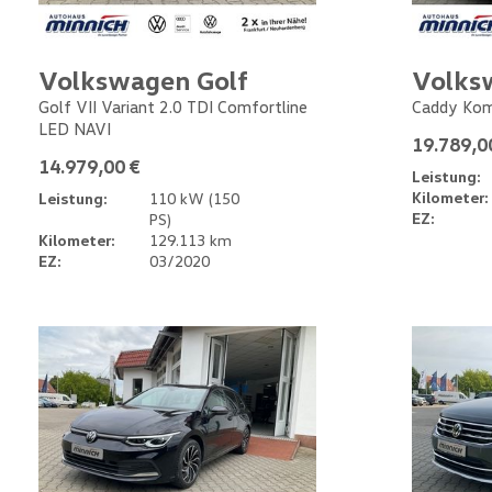
Volkswagen Golf
Volks
Golf VII Variant 2.0 TDI Comfortline
Caddy Kom
LED NAVI
19.789,0
14.979,00 €
Leistung:
Kilometer:
Leistung:
110 kW (150
EZ:
PS)
Kilometer:
129.113 km
EZ:
03/2020