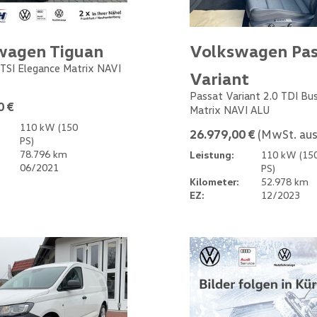
wagen Tiguan
Volkswagen Pas
 TSI Elegance Matrix NAVI
Variant
Passat Variant 2.0 TDI Bu
0 €
Matrix NAVI ALU
110 kW (150
26.979,00 €
(MwSt. aus
PS)
78.796 km
Leistung:
110 kW (15
06/2021
PS)
Kilometer:
52.978 km
EZ:
12/2023