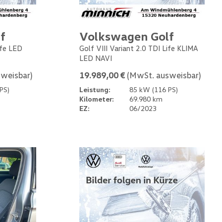
f
Volkswagen Golf
ife LED
Golf VIII Variant 2.0 TDI Life KLIMA
LED NAVI
weisbar)
19.989,00 €
(MwSt. ausweisbar)
PS)
Leistung:
85 kW (116 PS)
Kilometer:
69.980 km
EZ:
06/2023