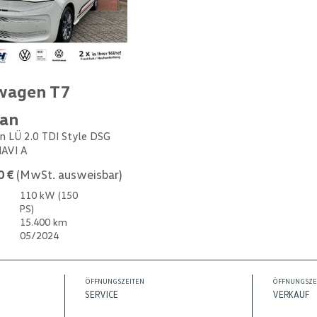
wagen T7
van
n LÜ 2.0 TDI Style DSG
NAVI A
0 €
(MwSt. ausweisbar)
110 kW (150
PS)
15.400 km
05/2024
ÖFFNUNGSZEITEN
ÖFFNUNGSZE
SERVICE
VERKAUF