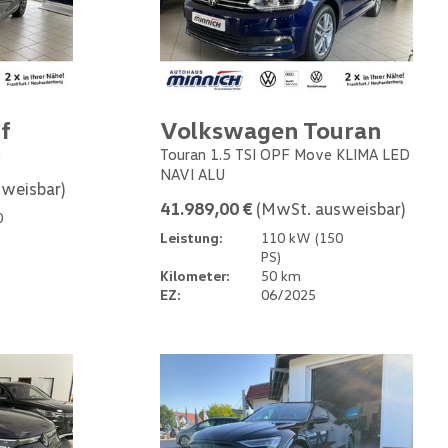
f
Volkswagen Touran
0
Touran 1.5 TSI OPF Move KLIMA LED
NAVI ALU
weisbar)
41.989,00 €
(MwSt. ausweisbar)
0
Leistung:
110 kW (150
PS)
Kilometer:
50 km
EZ:
06/2025