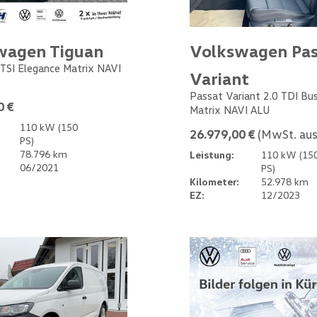
wagen Tiguan
Volkswagen Pas
 TSI Elegance Matrix NAVI
Variant
Passat Variant 2.0 TDI Bu
0 €
Matrix NAVI ALU
110 kW (150
26.979,00 €
(MwSt. aus
PS)
78.796 km
Leistung:
110 kW (15
06/2021
PS)
Kilometer:
52.978 km
EZ:
12/2023