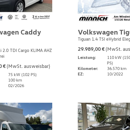
wagen Caddy
Volkswagen Ti
Tiguan 1.4 TSI eHybrid Ele
29.989,00 €
(MwSt. aus
i 2.0 TDI Cargo KLIMA AHZ
rei
Leistung:
110 kW (15
PS)
0 €
(MwSt. ausweisbar)
Kilometer:
36.570 km
EZ:
10/2022
75 kW (102 PS)
100 km
02/2026