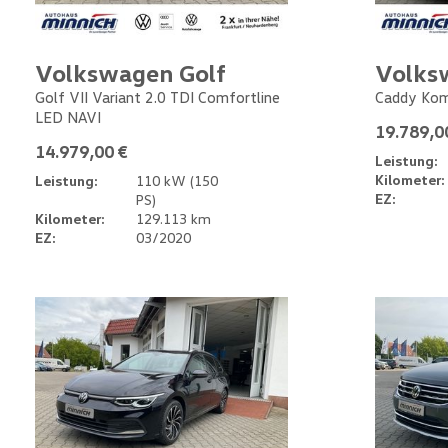
Volkswagen Golf
Volks
Golf VII Variant 2.0 TDI Comfortline
Caddy Kom
LED NAVI
19.789,0
14.979,00 €
Leistung:
Kilometer:
Leistung:
110 kW (150
EZ:
PS)
Kilometer:
129.113 km
EZ:
03/2020