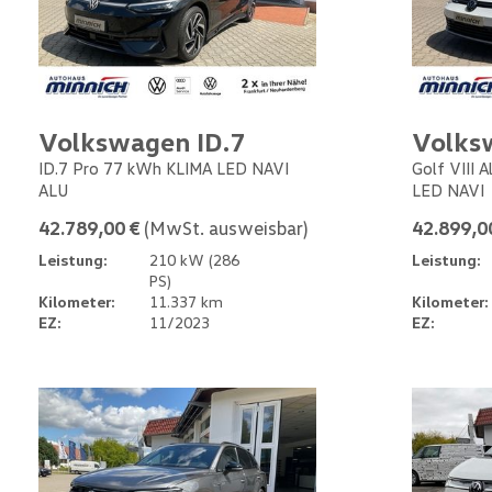
Volkswagen ID.7
Volks
ID.7 Pro 77 kWh KLIMA LED NAVI
Golf VIII 
ALU
LED NAVI
42.789,00 €
(MwSt. ausweisbar)
42.899,0
Leistung:
210 kW (286
Leistung:
PS)
Kilometer:
11.337 km
Kilometer:
EZ:
11/2023
EZ: