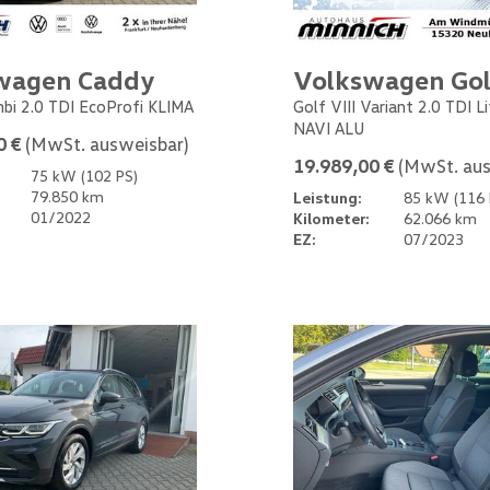
wagen Caddy
Volkswagen Gol
bi 2.0 TDI EcoProfi KLIMA
Golf VIII Variant 2.0 TDI L
NAVI ALU
0 €
(MwSt. ausweisbar)
19.989,00 €
(MwSt. aus
75 kW (102 PS)
79.850 km
Leistung:
85 kW (116 
01/2022
Kilometer:
62.066 km
EZ:
07/2023