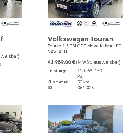
f
Volkswagen Touran
0
Touran 1.5 TSI OPF Move KLIMA LED
NAVI ALU
weisbar)
41.989,00 €
(MwSt. ausweisbar)
0
Leistung:
110 kW (150
PS)
Kilometer:
50 km
EZ:
06/2025