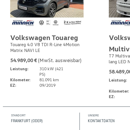
Volkswagen Touareg
Volks
Touareg 4.0 V8 TDI R-Line 4Motion
Multi
Matrix NAVI LE
T7 Multiva
54.989,00 €
(MwSt. ausweisbar)
lang LED 
Leistung:
310 kW (421
58.489,0
PS)
Kilometer:
81.091 km
Leistung:
EZ:
09/2019
Kilometer:
EZ:
STANDORT
UNSERE
FRANKFURT (ODER)
KONTAKTDATEN