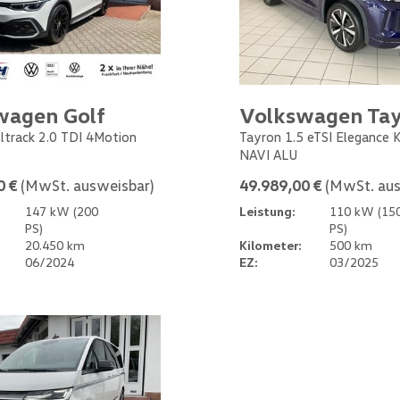
wagen Golf
Volkswagen Ta
Alltrack 2.0 TDI 4Motion
Tayron 1.5 eTSI Elegance
NAVI ALU
0 €
(MwSt. ausweisbar)
49.989,00 €
(MwSt. aus
147 kW (200
Leistung:
110 kW (15
PS)
PS)
20.450 km
Kilometer:
500 km
06/2024
EZ:
03/2025