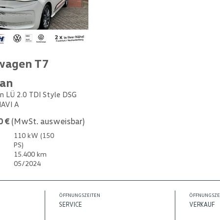
wagen T7
van
n LÜ 2.0 TDI Style DSG
NAVI A
0 €
(MwSt. ausweisbar)
110 kW (150
PS)
15.400 km
05/2024
ÖFFNUNGSZEITEN
ÖFFNUNGSZE
SERVICE
VERKAUF