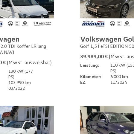
wagen
Volkswagen Gol
 2.0 TDI Koffer LR lang
Golf 1,5 l eTSI EDITION 5
A NAVI
39.989,00 €
(MwSt. aus
0 €
(MwSt. ausweisbar)
Leistung:
110 kW (15
PS)
130 kW (177
Kilometer:
6.000 km
PS)
EZ:
11/2024
103.990 km
03/2022