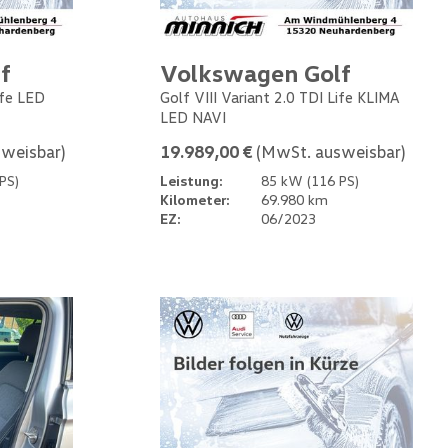
f
Volkswagen Golf
ife LED
Golf VIII Variant 2.0 TDI Life KLIMA
LED NAVI
weisbar)
19.989,00 €
(MwSt. ausweisbar)
PS)
Leistung:
85 kW (116 PS)
Kilometer:
69.980 km
EZ:
06/2023