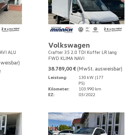
Volkswagen
NAVI ALU
Crafter 35 2.0 TDI Koffer LR lang
FWD KLIMA NAVI
weisbar)
38.789,00 €
(MwSt. ausweisbar)
2
Leistung:
130 kW (177
PS)
Kilometer:
103.990 km
EZ:
03/2022