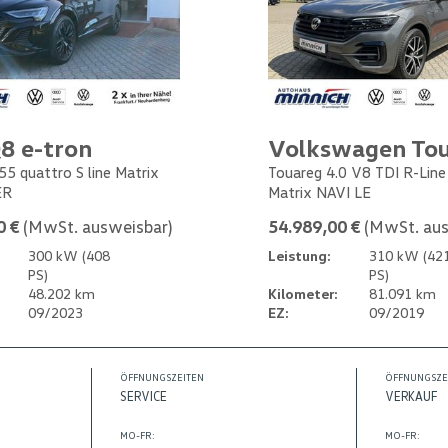
8 e-tron
Volkswagen To
55 quattro S line Matrix
Touareg 4.0 V8 TDI R-Lin
ER
Matrix NAVI LE
0 €
(MwSt. ausweisbar)
54.989,00 €
(MwSt. aus
300 kW (408
Leistung:
310 kW (42
PS)
PS)
48.202 km
Kilometer:
81.091 km
09/2023
EZ:
09/2019
ÖFFNUNGSZEITEN
ÖFFNUNGSZE
SERVICE
VERKAUF
MO-FR:
MO-FR: