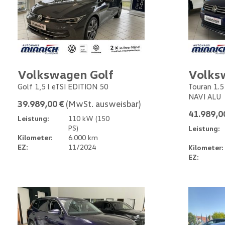
Volkswagen Golf
Volks
Golf 1,5 l eTSI EDITION 50
Touran 1.
NAVI ALU
39.989,00 €
(MwSt. ausweisbar)
41.989,0
Leistung:
110 kW (150
PS)
Leistung:
Kilometer:
6.000 km
EZ:
11/2024
Kilometer:
EZ: