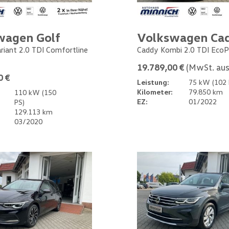
wagen Golf
Volkswagen Ca
ariant 2.0 TDI Comfortline
Caddy Kombi 2.0 TDI EcoP
19.789,00 €
(MwSt. aus
0 €
Leistung:
75 kW (102 
Kilometer:
79.850 km
110 kW (150
EZ:
01/2022
PS)
129.113 km
03/2020