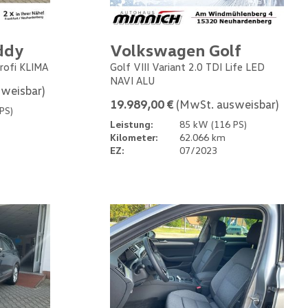
ddy
Volkswagen Golf
rofi KLIMA
Golf VIII Variant 2.0 TDI Life LED
NAVI ALU
weisbar)
19.989,00 €
(MwSt. ausweisbar)
PS)
Leistung:
85 kW (116 PS)
Kilometer:
62.066 km
EZ:
07/2023