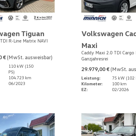
wagen Tiguan
Volkswagen Ca
 TDI R-Line Matrix NAVI
Maxi
Caddy Maxi 2.0 TDI Cargo
0 €
(MwSt. ausweisbar)
Ganzjahresrei
110 kW (150
29.979,00 €
(MwSt. aus
PS)
104.723 km
Leistung:
75 kW (102 
06/2023
Kilometer:
100 km
EZ:
02/2026