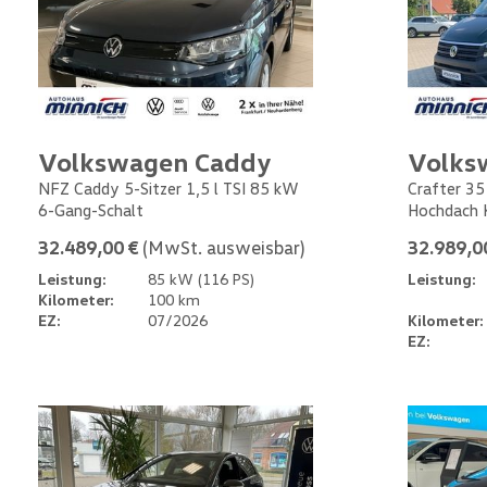
Volkswagen Caddy
Volks
NFZ Caddy 5-Sitzer 1,5 l TSI 85 kW
Crafter 35
6-Gang-Schalt
Hochdach 
32.489,00 €
(MwSt. ausweisbar)
32.989,0
Leistung:
85 kW (116 PS)
Leistung:
Kilometer:
100 km
EZ:
07/2026
Kilometer:
EZ: