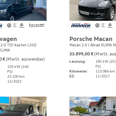
wagen
Porsche Macan
 2.0 TDI Kasten L3H2
Macan 2.0 l Allrad KLIMA 
KLIMA
33.899,00 €
(MwSt. aus
0 €
(MwSt. ausweisbar)
Leistung:
185 kW (25
PS)
103 kW (140
Kilometer:
113.084 km
PS)
EZ:
11/2017
23.100 km
12/2022