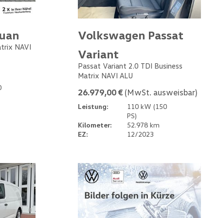
guan
Volkswagen Passat
atrix NAVI
Variant
Passat Variant 2.0 TDI Business
Matrix NAVI ALU
0
26.979,00 €
(MwSt. ausweisbar)
Leistung:
110 kW (150
PS)
Kilometer:
52.978 km
EZ:
12/2023