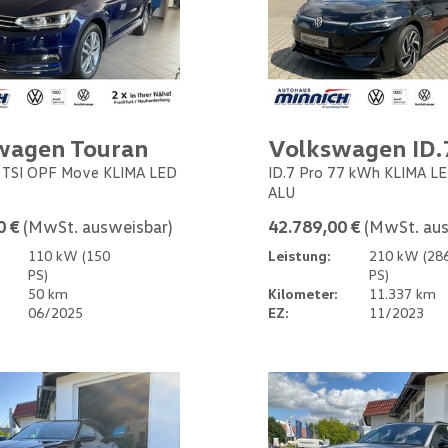
wagen Touran
Volkswagen ID.
5 TSI OPF Move KLIMA LED
ID.7 Pro 77 kWh KLIMA L
ALU
0 €
(MwSt. ausweisbar)
42.789,00 €
(MwSt. aus
110 kW (150
Leistung:
210 kW (28
PS)
PS)
50 km
Kilometer:
11.337 km
06/2025
EZ:
11/2023