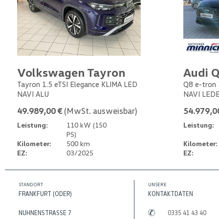
Volkswagen Tayron
Audi Q
Tayron 1.5 eTSI Elegance KLIMA LED
Q8 e-tron 
NAVI ALU
NAVI LED
49.989,00 €
(MwSt. ausweisbar)
54.979,0
Leistung:
110 kW (150
Leistung:
PS)
Kilometer:
500 km
Kilometer:
EZ:
03/2025
EZ:
STANDORT
UNSERE
FRANKFURT (ODER)
KONTAKTDATEN
NUHNENSTRASSE 7
0335 41 43 40