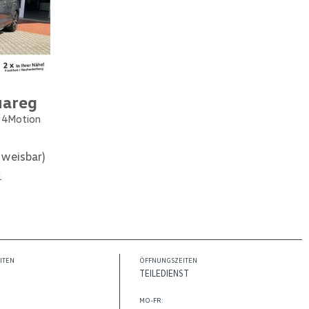
uareg
e 4Motion
weisbar)
1
ITEN
ÖFFNUNGSZEITEN
TEILEDIENST
MO-FR: