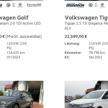
wagen Golf
Volkswagen Ti
Variant 2.0 TDI Active LED
Tiguan 1.5 TSI Elegance M
ALU
0 €
(MwSt. ausweisbar)
22.389,00 €
110 kW (150
Leistung:
110 kW (15
PS)
PS)
116.431 km
Kilometer:
78.796 km
07/2023
EZ:
06/2021