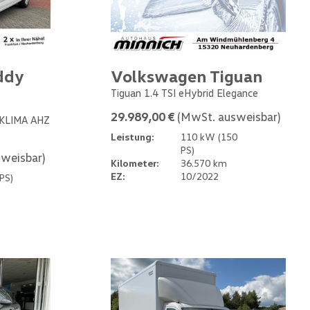
ddy
Volkswagen Tiguan
Tiguan 1.4 TSI eHybrid Elegance
29.989,00 €
(MwSt. ausweisbar)
 KLIMA AHZ
Leistung:
110 kW (150
PS)
weisbar)
Kilometer:
36.570 km
EZ:
10/2022
PS)