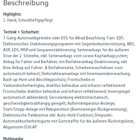
Beschreibung
Highlights:
1. Hand; Scheckheftgepflegt
Technik + Sicherheit:
7-Gang-Automatikgetriebe oder DSG für Allrad Beachtung: Fam. EDF;
Elektronisches Stabilisierungsprogramm mit Gegenlenkunterstützung, ABS,
ASR, EDS, MSR und Gespannstabilisierung; Seitenairbags für die äußeren
Sitze der 2. Sitzreihe, inkl. Seitenairbags vorn sowie Kopfairbagsystem;
Airbag für Fahrer und Beifahrer, mit Beifahrerairbag-Deaktivierung, inkl.
Knie-Airbag auf Fahrer- & Beifahrerseite; Scheibenwaschdüsen vorn
automatisch beheizt; Diebstahlwarnanlage mit Innenraumüberwachung,
Back-up-Horn und Abschleppschutz; Frontscheibe in
Verbundsicherheitsglas, drahtlos beheizbar und infrarot-reflektierend
Frontscheibe drahtlos beheizbar und infrarot-reflektierend; Innenspiegel
automatisch abblendend; Servolenkung elektromechanisch,
geschwindigkeitsabhängig geregelt; Außentemperatur-Anzeige;
Start/Stopp-Anlage mit Rekuperation (Bremsenergie-Rückgewinnung);
Elektronische Parkbremse inkl. Auto-Hold-Funktion; Dreipunkt-
Automatiksicherheitsgurte mit Gurtstraffer für die äußeren Rücksitzplätze;
Abgasnorm EU6 AP
Multimedia: