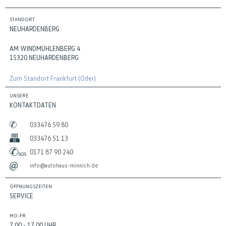
STANDORT
NEUHARDENBERG
AM WINDMÜHLENBERG 4
15320 NEUHARDENBERG
Zum Standort Frankfurt (Oder)
UNSERE
KONTAKTDATEN
033476 59 80
033476 51 13
0171 87 90 240
info@autohaus-minnich.de
ÖFFNUNGSZEITEN
SERVICE
MO-FR:
7.00 - 17.00 UHR