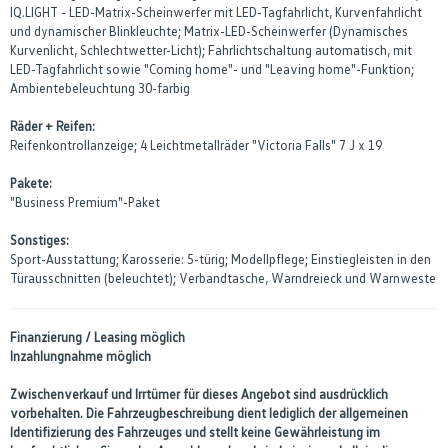
IQ.LIGHT - LED-Matrix-Scheinwerfer mit LED-Tagfahrlicht, Kurvenfahrlicht
und dynamischer Blinkleuchte; Matrix-LED-Scheinwerfer (Dynamisches
Kurvenlicht, Schlechtwetter-Licht); Fahrlichtschaltung automatisch, mit
LED-Tagfahrlicht sowie "Coming home"- und "Leaving home"-Funktion;
Ambientebeleuchtung 30-farbig
Räder + Reifen:
Reifenkontrollanzeige; 4 Leichtmetallräder "Victoria Falls" 7 J x 19
Pakete:
"Business Premium"-Paket
Sonstiges:
Sport-Ausstattung; Karosserie: 5-türig; Modellpflege; Einstiegleisten in den
Türausschnitten (beleuchtet); Verbandtasche, Warndreieck und Warnweste
Finanzierung / Leasing möglich
Inzahlungnahme möglich
Zwischenverkauf und Irrtümer für dieses Angebot sind ausdrücklich
vorbehalten. Die Fahrzeugbeschreibung dient lediglich der allgemeinen
Identifizierung des Fahrzeuges und stellt keine Gewährleistung im