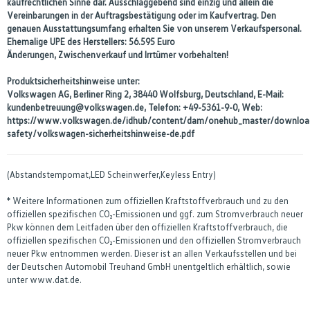
kaufrechtlichen Sinne dar. Ausschlaggebend sind einzig und allein die
Vereinbarungen in der Auftragsbestätigung oder im Kaufvertrag. Den
genauen Ausstattungsumfang erhalten Sie von unserem Verkaufspersonal.
Ehemalige UPE des Herstellers: 56.595 Euro
Änderungen, Zwischenverkauf und Irrtümer vorbehalten!
Produktsicherheitshinweise unter:
Volkswagen AG, Berliner Ring 2, 38440 Wolfsburg, Deutschland, E-Mail:
kundenbetreuung@volkswagen.de, Telefon: +49-5361-9-0, Web:
https://www.volkswagen.de/idhub/content/dam/onehub_master/downloa
safety/volkswagen-sicherheitshinweise-de.pdf
(Abstandstempomat,LED Scheinwerfer,Keyless Entry)
* Weitere Informationen zum offiziellen Kraftstoffverbrauch und zu den
offiziellen spezifischen CO₂-Emissionen und ggf. zum Stromverbrauch neuer
Pkw können dem Leitfaden über den offiziellen Kraftstoffverbrauch, die
offiziellen spezifischen CO₂-Emissionen und den offiziellen Stromverbrauch
neuer Pkw entnommen werden. Dieser ist an allen Verkaufsstellen und bei
der Deutschen Automobil Treuhand GmbH unentgeltlich erhältlich, sowie
unter www.dat.de.