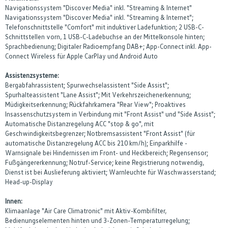
Navigationssystem "Discover Media" inkl. "Streaming & Internet"
Navigationssystem "Discover Media" inkl. "Streaming & Internet";
Telefonschnittstelle "Comfort" mit induktiver Ladefunktion; 2 USB-C-
Schnittstellen vorn, 1 USB-C-Ladebuchse an der Mittelkonsole hinten;
Sprachbedienung; Digitaler Radioempfang DAB+; App-Connect inkl. App-
Connect Wireless für Apple CarPlay und Android Auto
Assistenzsysteme:
Bergabfahrassistent; Spurwechselassistent "Side Assist";
Spurhalteassistent "Lane Assist"; Mit Verkehrszeichenerkennung;
Müdigkeitserkennung; Rückfahrkamera "Rear View"; Proaktives
Insassenschutzsystem in Verbindung mit "Front Assist" und "Side Assist";
Automatische Distanzregelung ACC "stop & go", mit
Geschwindigkeitsbegrenzer; Notbremsassistent "Front Assist" (für
automatische Distanzregelung ACC bis 210 km/h); Einparkhilfe -
Warnsignale bei Hindernissen im Front- und Heckbereich; Regensensor;
Fußgängererkennung; Notruf-Service; keine Registrierung notwendig,
Dienst ist bei Auslieferung aktiviert; Warnleuchte für Waschwasserstand;
Head-up-Display
Innen:
Klimaanlage "Air Care Climatronic" mit Aktiv-Kombifilter,
Bedienungselementen hinten und 3-Zonen-Temperaturregelung;