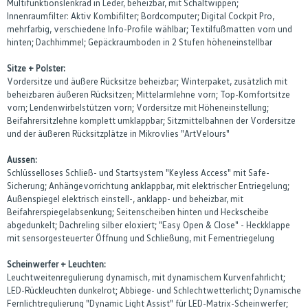
Multifunktionslenkrad in Leder, beheizbar, mit Schaltwippen;
Innenraumfilter: Aktiv Kombifilter; Bordcomputer; Digital Cockpit Pro,
mehrfarbig, verschiedene Info-Profile wählbar; Textilfußmatten vorn und
hinten; Dachhimmel; Gepäckraumboden in 2 Stufen höheneinstellbar
Sitze + Polster:
Vordersitze und äußere Rücksitze beheizbar; Winterpaket, zusätzlich mit
beheizbaren äußeren Rücksitzen; Mittelarmlehne vorn; Top-Komfortsitze
vorn; Lendenwirbelstützen vorn; Vordersitze mit Höheneinstellung;
Beifahrersitzlehne komplett umklappbar; Sitzmittelbahnen der Vordersitze
und der äußeren Rücksitzplätze in Mikrovlies "ArtVelours"
Aussen:
Schlüsselloses Schließ- und Startsystem "Keyless Access" mit Safe-
Sicherung; Anhängevorrichtung anklappbar, mit elektrischer Entriegelung;
Außenspiegel elektrisch einstell-, anklapp- und beheizbar, mit
Beifahrerspiegelabsenkung; Seitenscheiben hinten und Heckscheibe
abgedunkelt; Dachreling silber eloxiert; "Easy Open & Close" - Heckklappe
mit sensorgesteuerter Öffnung und Schließung, mit Fernentriegelung
Scheinwerfer + Leuchten:
Leuchtweitenregulierung dynamisch, mit dynamischem Kurvenfahrlicht;
LED-Rückleuchten dunkelrot; Abbiege- und Schlechtwetterlicht; Dynamische
Fernlichtregulierung "Dynamic Light Assist" für LED-Matrix-Scheinwerfer;