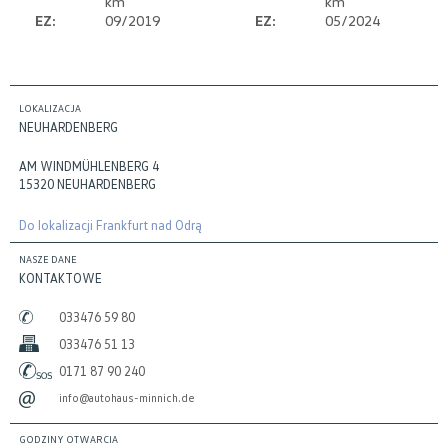
km
km
EZ:
09/2019
EZ:
05/2024
LOKALIZACJA
NEUHARDENBERG
AM WINDMÜHLENBERG 4
15320 NEUHARDENBERG
Do lokalizacji Frankfurt nad Odrą
NASZE DANE
KONTAKTOWE
033476 59 80
033476 51 13
0171 87 90 240
info@autohaus-minnich.de
GODZINY OTWARCIA