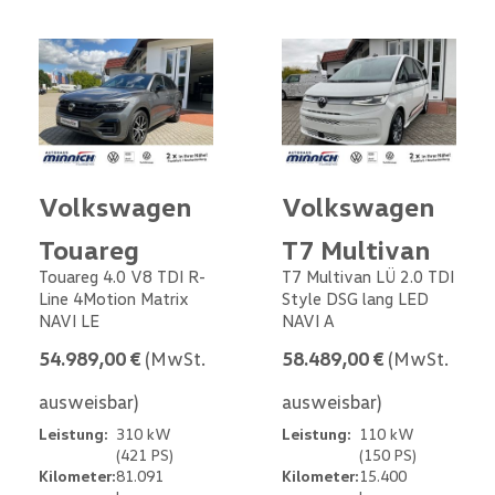
Volkswagen
Volkswagen
Touareg
T7 Multivan
Touareg 4.0 V8 TDI R-
T7 Multivan LÜ 2.0 TDI
Line 4Motion Matrix
Style DSG lang LED
NAVI LE
NAVI A
54.989,00 €
(MwSt.
58.489,00 €
(MwSt.
ausweisbar)
ausweisbar)
Leistung:
310 kW
Leistung:
110 kW
(421 PS)
(150 PS)
Kilometer:
81.091
Kilometer:
15.400