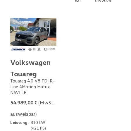
EZ:
09/2023
Volkswagen
Touareg
Touareg 4.0 V8 TDI R-
Line 4Motion Matrix
NAVI LE
54.989,00 €
(MwSt.
ausweisbar)
Leistung:
310 kW
(421 PS)