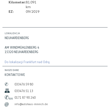
Kilometer:
81.091
km
EZ:
09/2019
LOKALIZACJA
NEUHARDENBERG
AM WINDMÜHLENBERG 4
15320 NEUHARDENBERG
Do lokalizacji Frankfurt nad Odrą
NASZE DANE
KONTAKTOWE
033476 59 80
033476 51 13
0171 87 90 240
info@autohaus-minnich.de