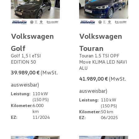
Volkswagen
Volkswagen
Golf
Touran
Golf 1,5 l eTSI
Touran 1.5 TSI OPF
EDITION 50
Move KLIMA LED NAVI
ALU
39.989,00 €
(MwSt.
41.989,00 €
(MwSt.
ausweisbar)
ausweisbar)
Leistung:
110 kW
(150 PS)
Leistung:
110 kW
Kilometer:
6.000
(150 PS)
km
Kilometer:
50 km
EZ:
11/2024
EZ:
06/2025