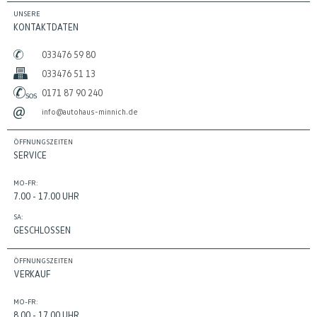
UNSERE
KONTAKTDATEN
033476 59 80
033476 51 13
0171 87 90 240
info@autohaus-minnich.de
ÖFFNUNGSZEITEN
SERVICE
MO-FR:
7.00 - 17.00 UHR
SA:
GESCHLOSSEN
ÖFFNUNGSZEITEN
VERKAUF
MO-FR:
8.00 - 17.00 UHR