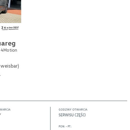
uareg
e 4Motion
weisbar)
1
WARCIA
GODZINY OTWARCIA
Y
SERWISU CZĘŚCI
PON. – PT.: