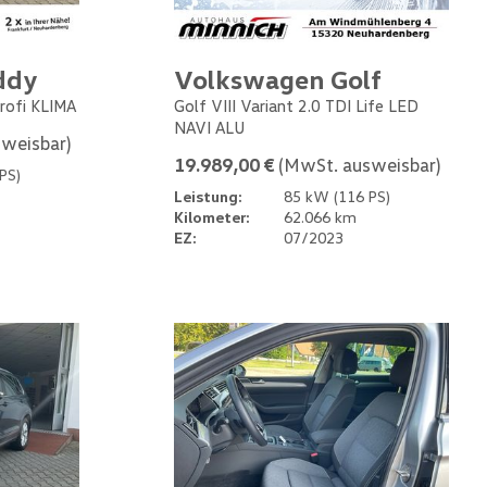
ddy
Volkswagen Golf
rofi KLIMA
Golf VIII Variant 2.0 TDI Life LED
NAVI ALU
weisbar)
19.989,00 €
(MwSt. ausweisbar)
PS)
Leistung:
85 kW (116 PS)
Kilometer:
62.066 km
EZ:
07/2023