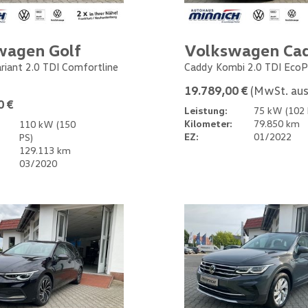
wagen Golf
Volkswagen Ca
ariant 2.0 TDI Comfortline
Caddy Kombi 2.0 TDI EcoP
19.789,00 €
(MwSt. aus
0 €
Leistung:
75 kW (102 
Kilometer:
79.850 km
110 kW (150
EZ:
01/2022
PS)
129.113 km
03/2020