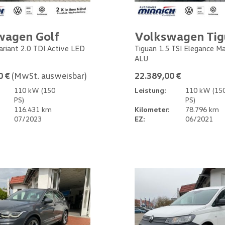
wagen Golf
Volkswagen Ti
Variant 2.0 TDI Active LED
Tiguan 1.5 TSI Elegance M
ALU
0 €
(MwSt. ausweisbar)
22.389,00 €
110 kW (150
Leistung:
110 kW (15
PS)
PS)
116.431 km
Kilometer:
78.796 km
07/2023
EZ:
06/2021