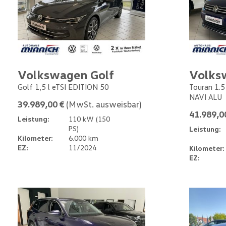
Volkswagen Golf
Volks
Golf 1,5 l eTSI EDITION 50
Touran 1.
NAVI ALU
39.989,00 €
(MwSt. ausweisbar)
41.989,0
Leistung:
110 kW (150
PS)
Leistung:
Kilometer:
6.000 km
EZ:
11/2024
Kilometer:
EZ: