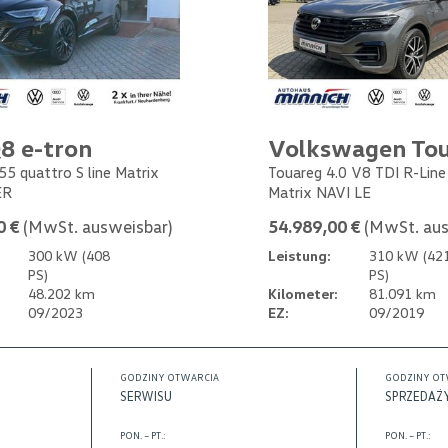
8 e-tron
Volkswagen To
55 quattro S line Matrix
Touareg 4.0 V8 TDI R-Lin
ER
Matrix NAVI LE
0 €
(MwSt. ausweisbar)
54.989,00 €
(MwSt. aus
300 kW (408
Leistung:
310 kW (42
PS)
PS)
48.202 km
Kilometer:
81.091 km
09/2023
EZ:
09/2019
GODZINY OTWARCIA
GODZINY OT
SERWISU
SPRZEDAŻ
PON. – PT.:
PON. – PT.: