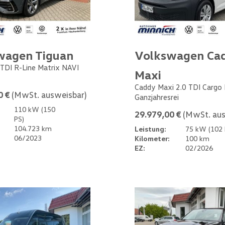
wagen Tiguan
Volkswagen Ca
 TDI R-Line Matrix NAVI
Maxi
Caddy Maxi 2.0 TDI Cargo
0 €
(MwSt. ausweisbar)
Ganzjahresrei
110 kW (150
29.979,00 €
(MwSt. aus
PS)
104.723 km
Leistung:
75 kW (102 
06/2023
Kilometer:
100 km
EZ:
02/2026