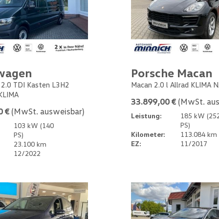
wagen
Porsche Macan
 2.0 TDI Kasten L3H2
Macan 2.0 l Allrad KLIMA 
KLIMA
33.899,00 €
(MwSt. aus
0 €
(MwSt. ausweisbar)
Leistung:
185 kW (25
PS)
103 kW (140
Kilometer:
113.084 km
PS)
EZ:
11/2017
23.100 km
12/2022