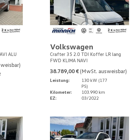
Volkswagen
NAVI ALU
Crafter 35 2.0 TDI Koffer LR lang
FWD KLIMA NAVI
weisbar)
38.789,00 €
(MwSt. ausweisbar)
2
Leistung:
130 kW (177
PS)
Kilometer:
103.990 km
EZ:
03/2022