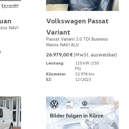
guan
Volkswagen Passat
atrix NAVI
Variant
Passat Variant 2.0 TDI Business
Matrix NAVI ALU
0
26.979,00 €
(MwSt. ausweisbar)
Leistung:
110 kW (150
PS)
Kilometer:
52.978 km
EZ:
12/2023