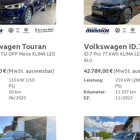
wagen Touran
Volkswagen ID.
5 TSI OPF Move KLIMA LED
ID.7 Pro 77 kWh KLIMA L
ALU
0 €
(MwSt. ausweisbar)
42.789,00 €
(MwSt. aus
110 kW (150
Leistung:
210 kW (28
PS)
PS)
50 km
Kilometer:
11.337 km
06/2025
EZ:
11/2023