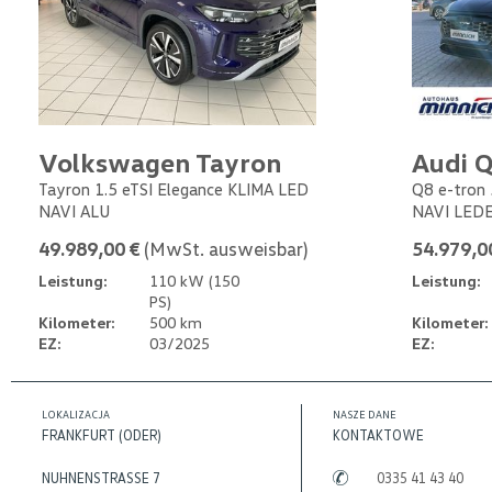
Volkswagen Tayron
Audi Q
Tayron 1.5 eTSI Elegance KLIMA LED
Q8 e-tron 
NAVI ALU
NAVI LED
49.989,00 €
(MwSt. ausweisbar)
54.979,0
Leistung:
110 kW (150
Leistung:
PS)
Kilometer:
500 km
Kilometer:
EZ:
03/2025
EZ:
LOKALIZACJA
NASZE DANE
FRANKFURT (ODER)
KONTAKTOWE
NUHNENSTRASSE 7
0335 41 43 40