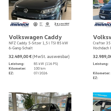
Volkswagen Caddy
Volks
NFZ Caddy 5-Sitzer 1,5 l TSI 85 kW
Crafter 35
6-Gang-Schalt
Hochdach 
32.489,00 €
(MwSt. ausweisbar)
32.989,0
Leistung:
85 kW (116 PS)
Leistung:
Kilometer:
100 km
EZ:
07/2026
Kilometer:
EZ: