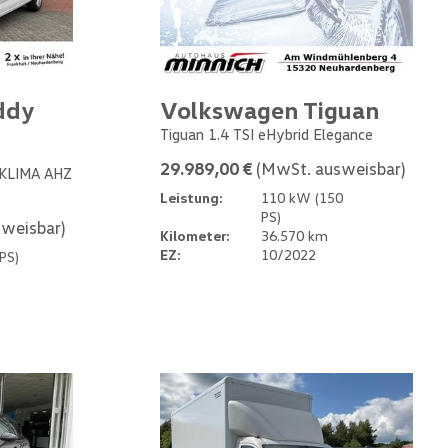
ddy
Volkswagen Tiguan
Tiguan 1.4 TSI eHybrid Elegance
29.989,00 €
(MwSt. ausweisbar)
 KLIMA AHZ
Leistung:
110 kW (150
PS)
weisbar)
Kilometer:
36.570 km
EZ:
10/2022
PS)