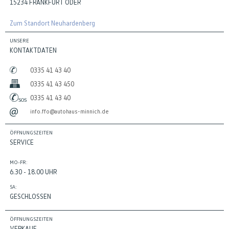
15234 FRANKFURT ODER
Zum Standort Neuhardenberg
UNSERE
KONTAKTDATEN
0335 41 43 40
0335 41 43 450
0335 41 43 40
info.ffo@autohaus-minnich.de
ÖFFNUNGSZEITEN
SERVICE
MO-FR:
6.30 - 18.00 UHR
SA:
GESCHLOSSEN
ÖFFNUNGSZEITEN
VERKAUF