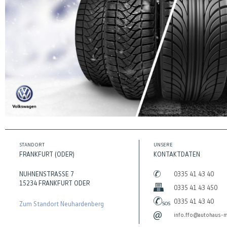
STANDORT
UNSERE
FRANKFURT (ODER)
KONTAKTDATEN
NUHNENSTRASSE 7
0335 41 43 40
15234 FRANKFURT ODER
0335 41 43 450
0335 41 43 40
Zum Standort Neuhardenberg
info.ffo@autohaus-m