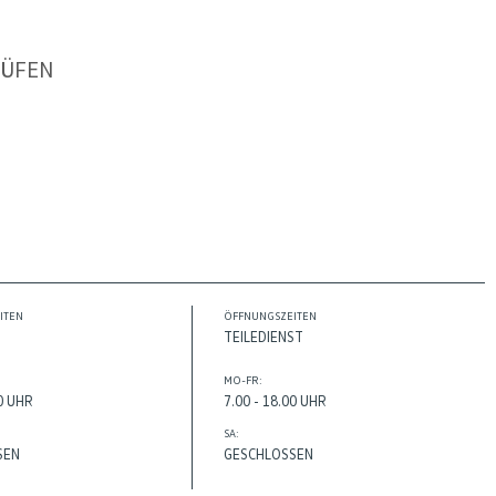
RÜFEN
ITEN
ÖFFNUNGSZEITEN
TEILEDIENST
MO-FR:
00 UHR
7.00 - 18.00 UHR
SA:
SEN
GESCHLOSSEN