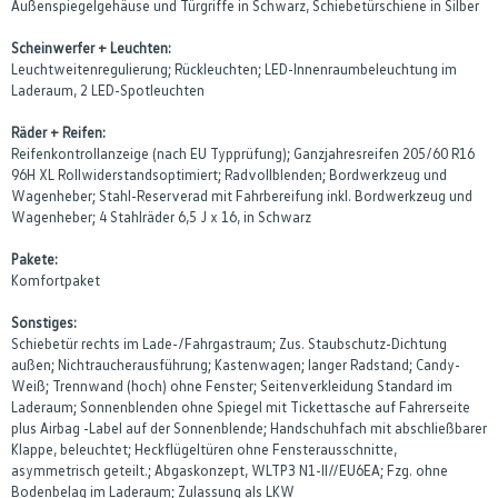
Außenspiegelgehäuse und Türgriffe in Schwarz, Schiebetürschiene in Silber
Scheinwerfer + Leuchten:
Leuchtweitenregulierung; Rückleuchten; LED-Innenraumbeleuchtung im
Laderaum, 2 LED-Spotleuchten
Räder + Reifen:
Reifenkontrollanzeige (nach EU Typprüfung); Ganzjahresreifen 205/60 R16
96H XL Rollwiderstandsoptimiert; Radvollblenden; Bordwerkzeug und
Wagenheber; Stahl-Reserverad mit Fahrbereifung inkl. Bordwerkzeug und
Wagenheber; 4 Stahlräder 6,5 J x 16, in Schwarz
Pakete:
Komfortpaket
Sonstiges:
Schiebetür rechts im Lade-/Fahrgastraum; Zus. Staubschutz-Dichtung
außen; Nichtraucherausführung; Kastenwagen; langer Radstand; Candy-
Weiß; Trennwand (hoch) ohne Fenster; Seitenverkleidung Standard im
Laderaum; Sonnenblenden ohne Spiegel mit Tickettasche auf Fahrerseite
plus Airbag -Label auf der Sonnenblende; Handschuhfach mit abschließbarer
Klappe, beleuchtet; Heckflügeltüren ohne Fensterausschnitte,
asymmetrisch geteilt.; Abgaskonzept, WLTP3 N1-II//EU6EA; Fzg. ohne
Bodenbelag im Laderaum; Zulassung als LKW