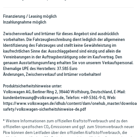
Finanzierung / Leasing möglich
Inzahlungnahme möglich
Zwischenverkauf und Irrtümer für dieses Angebot sind ausdrücklich
vorbehalten. Die Fahrzeugbeschreibung dient lediglich der allgemeinen
Identifizierung des Fahrzeuges und stellt keine Gewährleistung im
kaufrechtlichen Sinne dar. Ausschlaggebend sind einzig und allein die
Vereinbarungen in der Auftragsbestätigung oder im Kaufvertrag. Den
genauen Ausstattungsumfang erhalten Sie von unserem Verkaufspersonal.
Ehemalige UPE des Herstellers: 37.585 Euro
Änderungen, Zwischenverkauf und Irrtümer vorbehalten!
Produktsicherheitshinweise unter:
Volkswagen AG, Berliner Ring 2, 38440 Wolfsburg, Deutschland, E-Mail:
kundenbetreuung@volkswagen.de, Telefon: +49-5361-9-0, Web:
https://www.volkswagen.de/idhub/content/dam/onehub_master/downloa
safety/volkswagen-sicherheitshinweise-de.pdf
* Weitere Informationen zum offiziellen Kraftstoffverbrauch und zu den
offiziellen spezifischen CO₂-Emissionen und ggf. zum Stromverbrauch neuer
Pkw können dem Leitfaden über den offiziellen Kraftstoffverbrauch, die