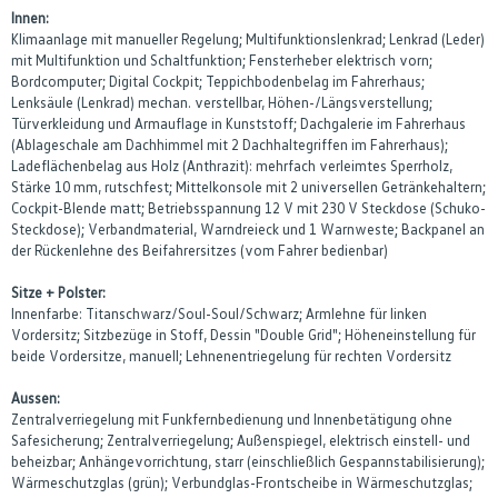
Innen:
Klimaanlage mit manueller Regelung; Multifunktionslenkrad; Lenkrad (Leder)
mit Multifunktion und Schaltfunktion; Fensterheber elektrisch vorn;
Bordcomputer; Digital Cockpit; Teppichbodenbelag im Fahrerhaus;
Lenksäule (Lenkrad) mechan. verstellbar, Höhen-/Längsverstellung;
Türverkleidung und Armauflage in Kunststoff; Dachgalerie im Fahrerhaus
(Ablageschale am Dachhimmel mit 2 Dachhaltegriffen im Fahrerhaus);
Ladeflächenbelag aus Holz (Anthrazit): mehrfach verleimtes Sperrholz,
Stärke 10 mm, rutschfest; Mittelkonsole mit 2 universellen Getränkehaltern;
Cockpit-Blende matt; Betriebsspannung 12 V mit 230 V Steckdose (Schuko-
Steckdose); Verbandmaterial, Warndreieck und 1 Warnweste; Backpanel an
der Rückenlehne des Beifahrersitzes (vom Fahrer bedienbar)
Sitze + Polster:
Innenfarbe: Titanschwarz/Soul-Soul/Schwarz; Armlehne für linken
Vordersitz; Sitzbezüge in Stoff, Dessin "Double Grid"; Höheneinstellung für
beide Vordersitze, manuell; Lehnenentriegelung für rechten Vordersitz
Aussen:
Zentralverriegelung mit Funkfernbedienung und Innenbetätigung ohne
Safesicherung; Zentralverriegelung; Außenspiegel, elektrisch einstell- und
beheizbar; Anhängevorrichtung, starr (einschließlich Gespannstabilisierung);
Wärmeschutzglas (grün); Verbundglas-Frontscheibe in Wärmeschutzglas;