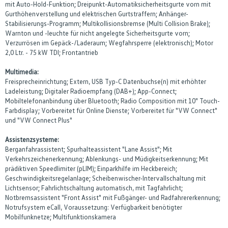
mit Auto-Hold-Funktion; Dreipunkt-Automatiksicherheitsgurte vorn mit
Gurthöhenverstellung und elektrischen Gurtstraffern; Anhänger-
Stabilisierungs-Programm; Multikollisionsbremse (Multi Collision Brake);
Warnton und -leuchte für nicht angelegte Sicherheitsgurte vorn;
Verzurrösen im Gepäck-/Laderaum; Wegfahrsperre (elektronisch); Motor
2,0 Ltr. - 75 kW TDI; Frontantrieb
Multimedia:
Freisprecheinrichtung; Extern, USB Typ-C Datenbuchse(n) mit erhöhter
Ladeleistung; Digitaler Radioempfang (DAB+); App-Connect;
Mobiltelefonanbindung über Bluetooth; Radio Composition mit 10" Touch-
Farbdisplay; Vorbereitet für Online Dienste; Vorbereitet für "VW Connect"
und "VW Connect Plus"
Assistenzsysteme:
Berganfahrassistent; Spurhalteassistent "Lane Assist"; Mit
Verkehrszeichenerkennung; Ablenkungs- und Müdigkeitserkennung; Mit
prädiktiven Speedlimiter (pLIM); Einparkhilfe im Heckbereich;
Geschwindigkeitsregelanlage; Scheibenwischer-Intervallschaltung mit
Lichtsensor; Fahrlichtschaltung automatisch, mit Tagfahrlicht;
Notbremsassistent "Front Assist" mit Fußgänger- und Radfahrererkennung;
Notrufsystem eCall, Voraussetzung: Verfügbarkeit benötigter
Mobilfunknetze; Multifunktionskamera